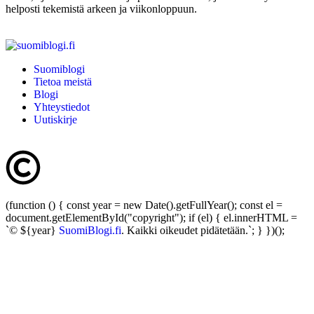
helposti tekemistä arkeen ja viikonloppuun.
Suomiblogi
Tietoa meistä
Blogi
Yhteystiedot
Uutiskirje
(function () { const year = new Date().getFullYear(); const el =
document.getElementById("copyright"); if (el) { el.innerHTML =
`© ${year}
SuomiBlogi.fi
. Kaikki oikeudet pidätetään.`; } })();