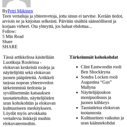
By
Petri Mäkinen
Teen vertailuja ja yhteenvetoja, jotta sinun ei tarvitse. Kerään tiedot,
arvioin ne ja kirjoitan selkeästi. Päivitän sisältöä säännöllisesti ja
korjaan virheet. Ota yhteyttä, jos haluat ehdottaa...
Follow:
5 Min Read
Share
SHARE
Tässä artikkelissa käsitellään
Tärkeimmät kohokohdat
Luotikuja Rooleissa -
Clint Eastwoodin rooli
elokuvan keskeisiä rooleja ja
Ben Shockleyna
näyttelijöitä sekä elokuvan
Sondra Locken rooli
juonen pääpiirteitä. Artikkeli
Augustina “Gus”
tarjoaa nopean yhteenvedon
Mallyna
tärkeimmistä tiedoista ja
Näyttelijäjoukon
syvällisemmän katsauksen
monipuolisuus ja
taustatietoihin, näyttelijöiden
juonen kiihkeys
uran kohokohtiin ja elokuvan
Taustatietoa elokuvan
kulttuuriseen merkitykseen.
tuotannosta
Löydät myös arvokkaita
Kulttuurinen vaikutus ja
vertailevia linkkejä muihin
uran käännekohdat
elokuvateemoihin.