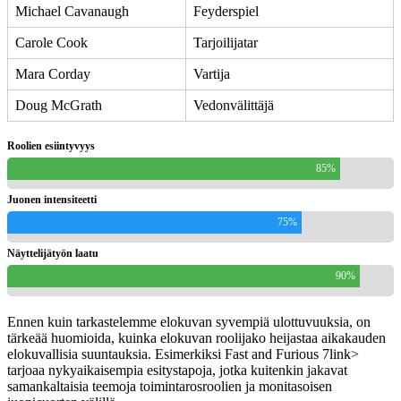
Michael Cavanaugh
Feyderspiel
Carole Cook
Tarjoilijatar
Mara Corday
Vartija
Doug McGrath
Vedonvälittäjä
Roolien esiintyvyys
85%
Juonen intensiteetti
75%
Näyttelijätyön laatu
90%
Ennen kuin tarkastelemme elokuvan syvempiä ulottuvuuksia, on
tärkeää huomioida, kuinka elokuvan roolijako heijastaa aikakauden
elokuvallisia suuntauksia. Esimerkiksi
Fast and Furious 7
link>
tarjoaa nykyaikaisempia esitystapoja, jotka kuitenkin jakavat
samankaltaisia teemoja toimintarosroolien ja monitasoisen