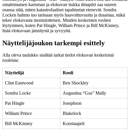
omaleimaisen karisman ja elokuvan tiukka ilmapiiri saa suuren
osansa siitä, miten katastrofaaliset tapahtumat etenevät. Sondra
Locken hahmo tuo tarinaan myös haavoittuvuutta ja draamaa, mikä
tekee elokuvasta moniulotteisen. Muiden keskeisten roolien
löytyminen, kuten Pat Hingle, William Prince ja Bill McKinney,
lisää elokuvaan jännitystä ja syvyyttä.
Näyttelijäjoukon tarkempi esittely
Alla oleva taulukko sisältää tarkat tiedot elokuvan keskeisistä
rooleista:
Näyttelijä
Rooli
Clint Eastwood
Ben Shockley
Sondra Locke
Augustina “Gus” Mally
Pat Hingle
Josephson
William Prince
Blakelock
Bill McKinney
Konstaapeli