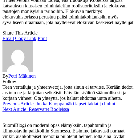
Yhteenvetona voidaan todeta, että Luotikuja Rooleissa tarjoaa
katsauksen klassisen toimintaleffan roolisuorituksiin ja elokuvan
taustojen monisyisiin tarinoihin. Elokuvan merkitys
elokuvahistoriassa perustuu paitsi toimintakohtauksiin myös
syvälliseen draamaan, jota näyttelevät elokuvan keskeiset näyttelijät.
Share This Article
Email
Copy Link
Print
By
Petri Mäkinen
Follow:
Teen vertailuja ja yhteenvetoja, jotta sinun ei tarvitse. Kerään tiedot,
arvioin ne ja kirjoitan selkeästi. Päivitän sisältöä säännöllisesti ja
korjaan virheet. Ota yhteyttä, jos haluat ehdottaa uutta aihetta.
Previous Article
Jukka Kuoppamäki lapset faktat ja huhut
Next Article
Reservatet Rooleissa
SuomiBlogi on moderni opas elämyksiin, tapahtumiin ja
kiinnostaviin paikkoihin Suomessa. Etsimme jatkuvasti parhaat
vinkit, ajankohtaiset menot ja piilotetut helmet, jotta sinä löydät