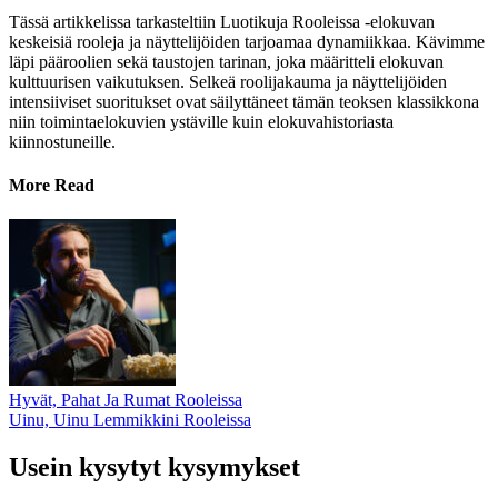
Tässä artikkelissa tarkasteltiin Luotikuja Rooleissa -elokuvan
keskeisiä rooleja ja näyttelijöiden tarjoamaa dynamiikkaa. Kävimme
läpi pääroolien sekä taustojen tarinan, joka määritteli elokuvan
kulttuurisen vaikutuksen. Selkeä roolijakauma ja näyttelijöiden
intensiiviset suoritukset ovat säilyttäneet tämän teoksen klassikkona
niin toimintaelokuvien ystäville kuin elokuvahistoriasta
kiinnostuneille.
More Read
Hyvät, Pahat Ja Rumat Rooleissa
Uinu, Uinu Lemmikkini Rooleissa
Usein kysytyt kysymykset