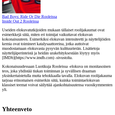
Bad Boys: Ride Or Die Rooleissa
Inside Out 2 Rooleissa
Useiden elokuvatutkijoiden mukaan tällaiset roolijakaumat ovat
esimerkkejä siitä, miten eri toimijat vaikuttavat elokuvan
kokonaisuuteen. Esimerkiksi elokuvan intensiteetti ja näyttelijöiden
kemia ovat toimineet katalysaattoreina, jotka auttoivat
muodostamaan elokuvasta pysyvän kulttuurierän. Lisätietoja
näyttelijäperinteistä ja heidän urakehityksestään löytyy myös
[IMDb](https://www.imdb.com) -sivustolta.
Kokonaisuudessaan Luotikuja Rooleissa -elokuva on monitasoinen
teos, joka yhdistää tiukan toiminnan ja syvällisen draaman
yksinkertaistetulla mutta tehokkaalla tavalla. Elokuvan roolijakauma
tarjoaa erinomaisen esimerkin siitä, kuinka toimintaelokuvan
klassiset teemat voivat säilyttää ajankohtaisuutensa vuosikymmenten
yli.
Yhteenveto