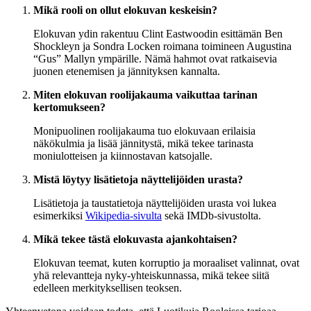
Mikä rooli on ollut elokuvan keskeisin?
Elokuvan ydin rakentuu Clint Eastwoodin esittämän Ben
Shockleyn ja Sondra Locken roimana toimineen Augustina
“Gus” Mallyn ympärille. Nämä hahmot ovat ratkaisevia
juonen etenemisen ja jännityksen kannalta.
Miten elokuvan roolijakauma vaikuttaa tarinan
kertomukseen?
Monipuolinen roolijakauma tuo elokuvaan erilaisia
näkökulmia ja lisää jännitystä, mikä tekee tarinasta
moniulotteisen ja kiinnostavan katsojalle.
Mistä löytyy lisätietoja näyttelijöiden urasta?
Lisätietoja ja taustatietoja näyttelijöiden urasta voi lukea
esimerkiksi
Wikipedia-sivulta
sekä IMDb-sivustolta.
Mikä tekee tästä elokuvasta ajankohtaisen?
Elokuvan teemat, kuten korruptio ja moraaliset valinnat, ovat
yhä relevantteja nyky-yhteiskunnassa, mikä tekee siitä
edelleen merkityksellisen teoksen.