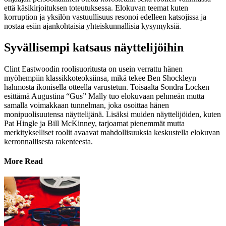
että käsikirjoituksen toteutuksessa. Elokuvan teemat kuten
korruption ja yksilön vastuullisuus resonoi edelleen katsojissa ja
nostaa esiin ajankohtaisia yhteiskunnallisia kysymyksiä.
Syvällisempi katsaus näyttelijöihin
Clint Eastwoodin roolisuoritusta on usein verrattu hänen
myöhempiin klassikkoteoksiinsa, mikä tekee Ben Shockleyn
hahmosta ikonisella otteella varustetun. Toisaalta Sondra Locken
esittämä Augustina “Gus” Mally tuo elokuvaan pehmeän mutta
samalla voimakkaan tunnelman, joka osoittaa hänen
monipuolisuutensa näyttelijänä. Lisäksi muiden näyttelijöiden, kuten
Pat Hingle ja Bill McKinney, tarjoamat pienemmät mutta
merkitykselliset roolit avaavat mahdollisuuksia keskustella elokuvan
kerronnallisesta rakenteesta.
More Read