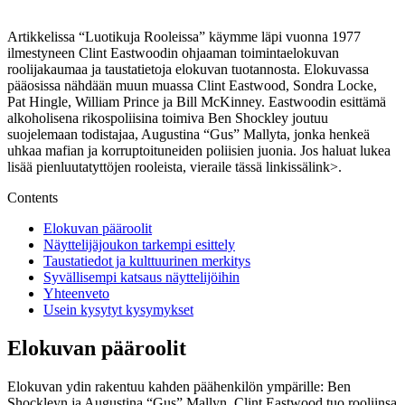
Artikkelissa “Luotikuja Rooleissa” käymme läpi vuonna 1977
ilmestyneen Clint Eastwoodin ohjaaman toimintaelokuvan
roolijakaumaa ja taustatietoja elokuvan tuotannosta. Elokuvassa
pääosissa nähdään muun muassa Clint Eastwood, Sondra Locke,
Pat Hingle, William Prince ja Bill McKinney. Eastwoodin esittämä
alkoholisena rikospoliisina toimiva Ben Shockley joutuu
suojelemaan todistajaa, Augustina “Gus” Mallyta, jonka henkeä
uhkaa mafian ja korruptoituneiden poliisien juonia. Jos haluat lukea
lisää pienluutatyttöjen rooleista, vieraile
tässä linkissä
link>.
Contents
Elokuvan pääroolit
Näyttelijäjoukon tarkempi esittely
Taustatiedot ja kulttuurinen merkitys
Syvällisempi katsaus näyttelijöihin
Yhteenveto
Usein kysytyt kysymykset
Elokuvan pääroolit
Elokuvan ydin rakentuu kahden päähenkilön ympärille: Ben
Shockleyn ja Augustina “Gus” Mallyn. Clint Eastwood tuo rooliinsa