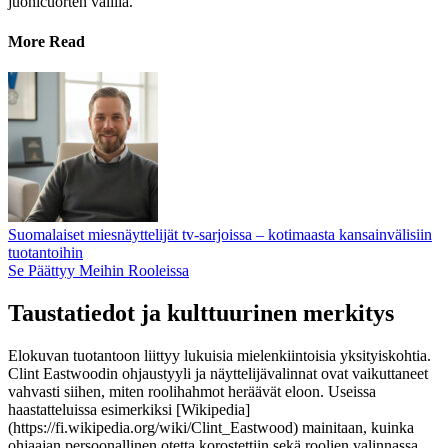
juonicuorten välillä.
More Read
Suomalaiset miesnäyttelijät tv-sarjoissa – kotimaasta kansainvälisiin
tuotantoihin
Se Päättyy Meihin Rooleissa
Taustatiedot ja kulttuurinen merkitys
Elokuvan tuotantoon liittyy lukuisia mielenkiintoisia yksityiskohtia.
Clint Eastwoodin ohjaustyyli ja näyttelijävalinnat ovat vaikuttaneet
vahvasti siihen, miten roolihahmot heräävät eloon. Useissa
haastatteluissa esimerkiksi [Wikipedia]
(https://fi.wikipedia.org/wiki/Clint_Eastwood) mainitaan, kuinka
ohjaajan persoonallinen otetta korostettiin sekä roolien valinnassa