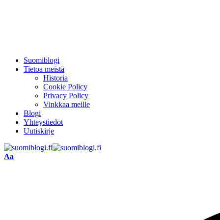
Suomiblogi
Tietoa meistä
Historia
Cookie Policy
Privacy Policy
Vinkkaa meille
Blogi
Yhteystiedot
Uutiskirje
Font
Aa
Resizer