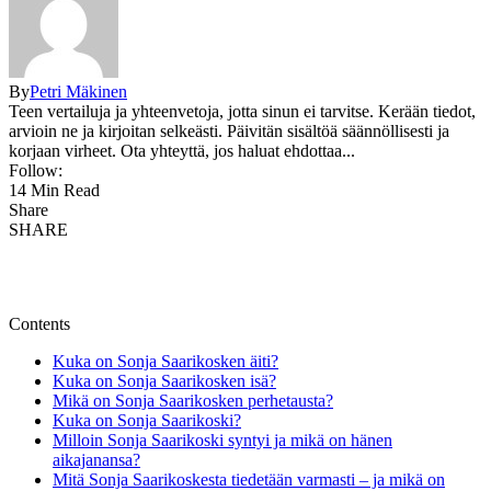
By
Petri Mäkinen
Teen vertailuja ja yhteenvetoja, jotta sinun ei tarvitse. Kerään tiedot,
arvioin ne ja kirjoitan selkeästi. Päivitän sisältöä säännöllisesti ja
korjaan virheet. Ota yhteyttä, jos haluat ehdottaa...
Follow:
14 Min Read
Share
SHARE
Contents
Kuka on Sonja Saarikosken äiti?
Kuka on Sonja Saarikosken isä?
Mikä on Sonja Saarikosken perhetausta?
Kuka on Sonja Saarikoski?
Milloin Sonja Saarikoski syntyi ja mikä on hänen
aikajanansa?
Mitä Sonja Saarikoskesta tiedetään varmasti – ja mikä on