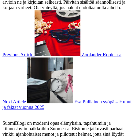
arvioin ne ja kirjoitan selkeästi. Päivitän sisältöä säännöllisesti ja
korjaan virheet. Ota yhteyttä, jos haluat ehdottaa uutta aihetta.
Previous Article
Zoolander Rooleissa
Next Article
Esa Pulliainen syöpä – Huhut
ja faktat vuonna 2025
SuomiBlogi on moderni opas elämyksiin, tapahtumiin ja
kiinnostaviin paikkoihin Suomessa. Etsimme jatkuvasti parhaat
vinkit, ajankohtaiset menot ja piilotetut helmet, jotta sinä löydät