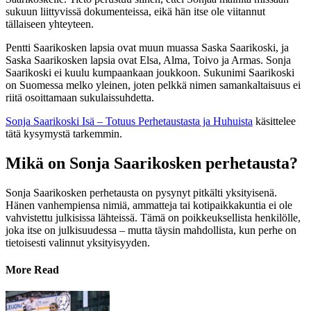
sukuun liittyvissä dokumenteissa, eikä hän itse ole viitannut
tällaiseen yhteyteen.
Pentti Saarikosken lapsia ovat muun muassa Saska Saarikoski, ja
Saska Saarikosken lapsia ovat Elsa, Alma, Toivo ja Armas. Sonja
Saarikoski ei kuulu kumpaankaan joukkoon. Sukunimi Saarikoski
on Suomessa melko yleinen, joten pelkkä nimen samankaltaisuus ei
riitä osoittamaan sukulaissuhdetta.
Sonja Saarikoski Isä – Totuus Perhetaustasta ja Huhuista
käsittelee
tätä kysymystä tarkemmin.
Mikä on Sonja Saarikosken perhetausta?
Sonja Saarikosken perhetausta on pysynyt pitkälti yksityisenä.
Hänen vanhempiensa nimiä, ammatteja tai kotipaikkakuntia ei ole
vahvistettu julkisissa lähteissä. Tämä on poikkeuksellista henkilölle,
joka itse on julkisuudessa – mutta täysin mahdollista, kun perhe on
tietoisesti valinnut yksityisyyden.
More Read