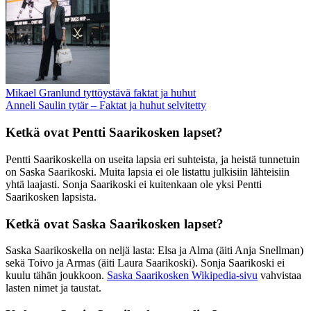
Mikael Granlund tyttöystävä faktat ja huhut
Anneli Saulin tytär – Faktat ja huhut selvitetty
Ketkä ovat Pentti Saarikosken lapset?
Pentti Saarikoskella on useita lapsia eri suhteista, ja heistä tunnetuin
on Saska Saarikoski. Muita lapsia ei ole listattu julkisiin lähteisiin
yhtä laajasti. Sonja Saarikoski ei kuitenkaan ole yksi Pentti
Saarikosken lapsista.
Ketkä ovat Saska Saarikosken lapset?
Saska Saarikoskella on neljä lasta: Elsa ja Alma (äiti Anja Snellman)
sekä Toivo ja Armas (äiti Laura Saarikoski). Sonja Saarikoski ei
kuulu tähän joukkoon.
Saska Saarikosken Wikipedia-sivu
vahvistaa
lasten nimet ja taustat.