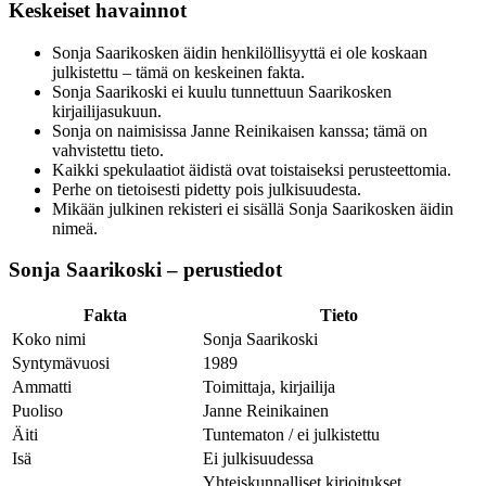
Keskeiset havainnot
Sonja Saarikosken äidin henkilöllisyyttä ei ole koskaan
julkistettu – tämä on keskeinen fakta.
Sonja Saarikoski ei kuulu tunnettuun Saarikosken
kirjailijasukuun.
Sonja on naimisissa Janne Reinikaisen kanssa; tämä on
vahvistettu tieto.
Kaikki spekulaatiot äidistä ovat toistaiseksi perusteettomia.
Perhe on tietoisesti pidetty pois julkisuudesta.
Mikään julkinen rekisteri ei sisällä Sonja Saarikosken äidin
nimeä.
Sonja Saarikoski – perustiedot
Fakta
Tieto
Koko nimi
Sonja Saarikoski
Syntymävuosi
1989
Ammatti
Toimittaja, kirjailija
Puoliso
Janne Reinikainen
Äiti
Tuntematon / ei julkistettu
Isä
Ei julkisuudessa
Yhteiskunnalliset kirjoitukset,