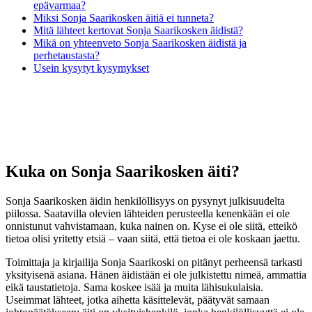
epävarmaa?
Miksi Sonja Saarikosken äitiä ei tunneta?
Mitä lähteet kertovat Sonja Saarikosken äidistä?
Mikä on yhteenveto Sonja Saarikosken äidistä ja
perhetaustasta?
Usein kysytyt kysymykset
Kuka on Sonja Saarikosken äiti?
Sonja Saarikosken äidin henkilöllisyys on pysynyt julkisuudelta
piilossa. Saatavilla olevien lähteiden perusteella kenenkään ei ole
onnistunut vahvistamaan, kuka nainen on. Kyse ei ole siitä, etteikö
tietoa olisi yritetty etsiä – vaan siitä, että tietoa ei ole koskaan jaettu.
Toimittaja ja kirjailija Sonja Saarikoski on pitänyt perheensä tarkasti
yksityisenä asiana. Hänen äidistään ei ole julkistettu nimeä, ammattia
eikä taustatietoja. Sama koskee isää ja muita lähisukulaisia.
Useimmat lähteet, jotka aihetta käsittelevät, päätyvät samaan