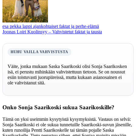
esa pekka lappi ajankohtaiset faktat ja perhe-elämä
Joonas Loiri Kuolinsyy – Vahvistetut faktat ja tausta
HUHU VAILLA VAHVISTUSTA
Väite, jonka mukaan Saska Saarikoski olisi Sonja Saarikosken
isä, ei perustu mihinkään vahvistettuun tietoon. Se on noussut
esiin toistuvasti juorupiireissä, mutta kukaan asianosainen ei
ole vahvistanut sitä.
Onko Sonja Saarikoski sukua Saarikoskille?
Tämä on yksi useimmin kysytyistä kysymyksistä. Vastaus on selvä:
Sonja Saarikoski ei ole sukua tunnetuille Saarikoski-suvun jäsenille,
kuten runoilija Pentti Saarikoskelle tai tämän pojalle Saska
Saarikoskelle. Tieto perustuu siihen, ettei Sonjaa mainita missään