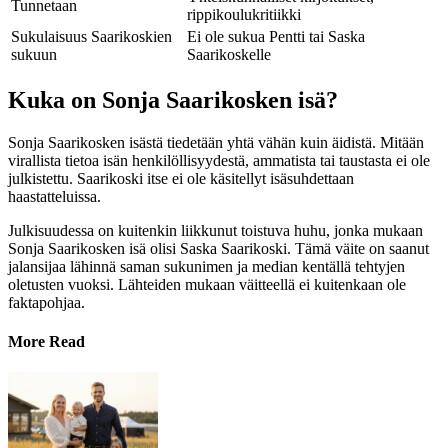
Tunnetaan
rippikoulukritiikki
Sukulaisuus Saarikoskien
Ei ole sukua Pentti tai Saska
sukuun
Saarikoskelle
Kuka on Sonja Saarikosken isä?
Sonja Saarikosken isästä tiedetään yhtä vähän kuin äidistä. Mitään
virallista tietoa isän henkilöllisyydestä, ammatista tai taustasta ei ole
julkistettu. Saarikoski itse ei ole käsitellyt isäsuhdettaan
haastatteluissa.
Julkisuudessa on kuitenkin liikkunut toistuva huhu, jonka mukaan
Sonja Saarikosken isä olisi Saska Saarikoski. Tämä väite on saanut
jalansijaa lähinnä saman sukunimen ja median kentällä tehtyjen
oletusten vuoksi. Lähteiden mukaan väitteellä ei kuitenkaan ole
faktapohjaa.
More Read