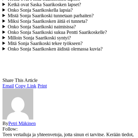
Ketkä ovat Saska Saarikosken lapset?
Onko Sonja Saarikoskella lapsia?
Mistä Sonja Saarikoski tunnetaan parhaiten?
Miksi Sonja Saarikosken äitiä ei tunneta?
Onko Sonja Saarikoski naimisissa?
Onko Sonja Saarikoski sukua Pentti Saarikoskelle?
Milloin Sonja Saarikoski syntyi?
Mitä Sonja Saarikoski tekee työkseen?
Onko Sonja Saarikosken äidistä olemassa kuvia?
Share This Article
Email
Copy Link
Print
By
Petri Mäkinen
Follow:
Teen vertailuja ja yhteenvetoja, jotta sinun ei tarvitse. Kerään tiedot,