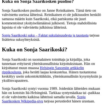
Kuka on Sonja Saarikosken puoliso?
Sonja Saarikosken puoliso on Janne Reinikainen. Tämä tieto on
vahvistettu useissa lähteissä. Reinikainen ei ole julkisuuden henkilö
samassa määrin kuin Saarikoski, eikä pariskunta ole juuri
kommentoinut yksityiselämäänsä julkisesti. Tietoja mahdollisista
lapsista ei ole vahvistettu julkisissa lähteissä.
Sonja Saarikoski suku – Faktat sukulaisuudesta ja taustasta
tarjoaa
lisätietoa sukuyhteyksistä.
Kuka on Sonja Saarikoski?
Sonja Saarikoski on suomalainen toimittaja ja kirjailija, joka
tunnetaan erityisesti yhteiskunnallisista kirjoituksistaan. Hän on
kirjoittanut muun muassa
Helsingin Sanomiin artikkelin
rippikoulusta
, joka herätti laajaa keskustelua. Hänen tuotantonsa
keskittyy usein uskontokritiikkiin, yhteiskunnallisiin kysymyksiin ja
yksilönvapauteen.
Sonja Saarikoski syntyi vuonna 1989. Joidenkin lähteiden mukaan
hän on kotoisin Itä-Helsingistä. Tarkkaa syntymäaikaa tai -paikkaa
ei ole vahvistettu kaikissa lähteissä samalla tavalla.
Sonja
Saarikosken Wikipedia-sivu
tarjoaa perustiedot hänen urastaan.