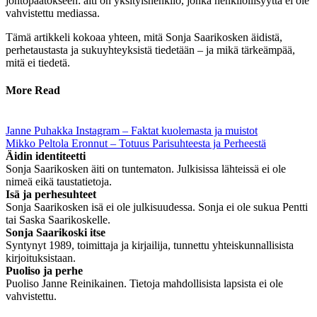
johtopäätökseen: äiti on yksityishenkilö, jonka henkilöllisyyttä ei ole
vahvistettu mediassa.
Tämä artikkeli kokoaa yhteen, mitä Sonja Saarikosken äidistä,
perhetaustasta ja sukuyhteyksistä tiedetään – ja mikä tärkeämpää,
mitä ei tiedetä.
More Read
Janne Puhakka Instagram – Faktat kuolemasta ja muistot
Mikko Peltola Eronnut – Totuus Parisuhteesta ja Perheestä
Äidin identiteetti
Sonja Saarikosken äiti on tuntematon. Julkisissa lähteissä ei ole
nimeä eikä taustatietoja.
Isä ja perhesuhteet
Sonja Saarikosken isä ei ole julkisuudessa. Sonja ei ole sukua Pentti
tai Saska Saarikoskelle.
Sonja Saarikoski itse
Syntynyt 1989, toimittaja ja kirjailija, tunnettu yhteiskunnallisista
kirjoituksistaan.
Puoliso ja perhe
Puoliso Janne Reinikainen. Tietoja mahdollisista lapsista ei ole
vahvistettu.