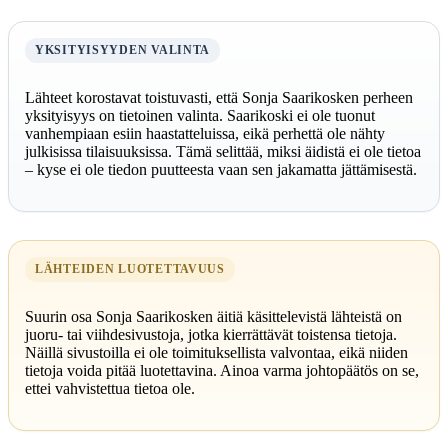
YKSITYISYYDEN VALINTA
Lähteet korostavat toistuvasti, että Sonja Saarikosken perheen
yksityisyys on tietoinen valinta. Saarikoski ei ole tuonut
vanhempiaan esiin haastatteluissa, eikä perhettä ole nähty
julkisissa tilaisuuksissa. Tämä selittää, miksi äidistä ei ole tietoa
– kyse ei ole tiedon puutteesta vaan sen jakamatta jättämisestä.
LÄHTEIDEN LUOTETTAVUUS
Suurin osa Sonja Saarikosken äitiä käsittelevistä lähteistä on
juoru- tai viihdesivustoja, jotka kierrättävät toistensa tietoja.
Näillä sivustoilla ei ole toimituksellista valvontaa, eikä niiden
tietoja voida pitää luotettavina. Ainoa varma johtopäätös on se,
ettei vahvistettua tietoa ole.