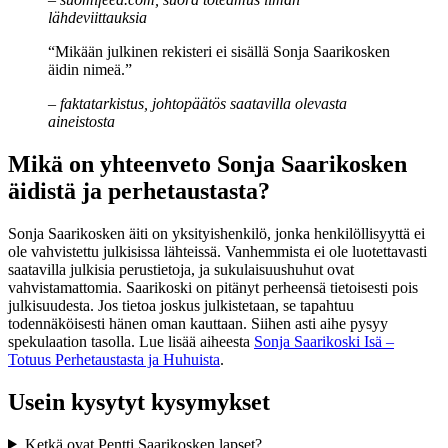
lähdeviittauksia
“Mikään julkinen rekisteri ei sisällä Sonja Saarikosken
äidin nimeä.”
– faktatarkistus, johtopäätös saatavilla olevasta
aineistosta
Mikä on yhteenveto Sonja Saarikosken
äidistä ja perhetaustasta?
Sonja Saarikosken äiti on yksityishenkilö, jonka henkilöllisyyttä ei
ole vahvistettu julkisissa lähteissä. Vanhemmista ei ole luotettavasti
saatavilla julkisia perustietoja, ja sukulaisuushuhut ovat
vahvistamattomia. Saarikoski on pitänyt perheensä tietoisesti pois
julkisuudesta. Jos tietoa joskus julkistetaan, se tapahtuu
todennäköisesti hänen oman kauttaan. Siihen asti aihe pysyy
spekulaation tasolla. Lue lisää aiheesta
Sonja Saarikoski Isä –
Totuus Perhetaustasta ja Huhuista
.
Usein kysytyt kysymykset
Ketkä ovat Pentti Saarikosken lapset?