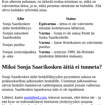
Kun aiheesta puhutaan, on tärkeää erottaa toisistaan se, mikä on
vahvistettua tietoa, ja se, mikä perustuu oletuksiin tai huhuihin. Alla
oleva taulukko selventää asiaa.
Aihe
Status
Sonja Saarikosken
Epävarma
– tietoa ei ole vahvistettu
äidin henkilöllisyys
missään luotettavassa lähteessä.
Sonjan sukusiteet
Varma
– Sonja ei ole sukua Pentti tai
Saarikoskiin
Saska Saarikoskelle.
Varma
– Janne Reinikainen on vahvistettu
Sonjan puoliso
puoliso.
Sonjan syntymäpaikka
Varma
– syntynyt 1989, Itä-Helsinki
ja -aika
(joidenkin lähteiden mukaan).
Miksi Sonja Saarikosken äitiä ei tunneta?
Sonja Saarikosken äidin henkilöllisyyden pysyminen salassa on
poikkeuksellista julkisuuden henkilölle. Useimmat julkisuudessa
olevat henkilöt mainitsevat vanhempansa ainakin jossain vaiheessa
uraansa. Saarikosken tapauksessa näin ei ole tapahtunut.
Lähteet, kuten
suomifeed.com
, toteavat suoraan, ettei tietoa ole – ja
että kyse on todennäköisesti tietoisesta yksityisyyden suojasta.