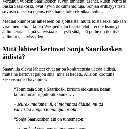
Vertailun vuoksi: Saarikosken suvun tunnetut jäsenet, kuten Pentti ja
Saska Saarikoski, ovat hyvin dokumentoituja. Sonjan erillisyys tästä
suvusta on selvä rajaus, eikä häntä tule sekoittaa heihin.
Median kiinnostus aiheeseen on ajoittaista, mutta toistaiseksi mikään
virallinen taho – kuten Wikipedia tai haastattelut – ei ole lisännyt
äidin tietoja. Tämä vahvistaa käsitystä siitä, että perhe on tietoisesti
valinnut yksityisyyden.
Mitä lähteet kertovat Sonja Saarikosken
äidistä?
Saatavilla olevat lähteet eivät tarjoa konkreettisia tietoja äidistä,
mutta ne kertovat paljon siitä, mitä ei tiedetä. Alla on koottuna
keskeisimmät havainnot.
“Toimittaja Sonja Saarikoski kirjoitti elokuussa kesän
kuumimman rippikoulukauden…”
– seurakuntalainen.fi, ei mainintaa äidistä, mutta
vahvistaa Sonjan toimittajan roolin
“Sonja Saarikosken äiti on tuntematon.”
– suomifeed.com, suora toteamus ilman