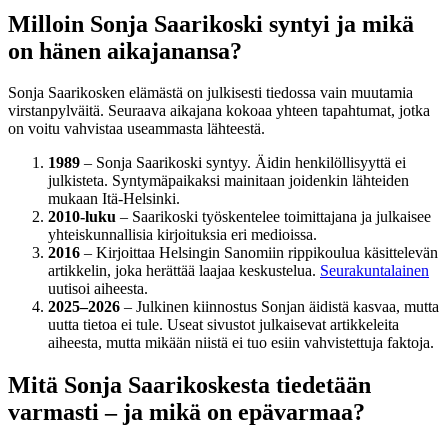
Milloin Sonja Saarikoski syntyi ja mikä
on hänen aikajanansa?
Sonja Saarikosken elämästä on julkisesti tiedossa vain muutamia
virstanpylväitä. Seuraava aikajana kokoaa yhteen tapahtumat, jotka
on voitu vahvistaa useammasta lähteestä.
1989
– Sonja Saarikoski syntyy. Äidin henkilöllisyyttä ei
julkisteta. Syntymäpaikaksi mainitaan joidenkin lähteiden
mukaan Itä-Helsinki.
2010-luku
– Saarikoski työskentelee toimittajana ja julkaisee
yhteiskunnallisia kirjoituksia eri medioissa.
2016
– Kirjoittaa Helsingin Sanomiin rippikoulua käsittelevän
artikkelin, joka herättää laajaa keskustelua.
Seurakuntalainen
uutisoi aiheesta.
2025–2026
– Julkinen kiinnostus Sonjan äidistä kasvaa, mutta
uutta tietoa ei tule. Useat sivustot julkaisevat artikkeleita
aiheesta, mutta mikään niistä ei tuo esiin vahvistettuja faktoja.
Mitä Sonja Saarikoskesta tiedetään
varmasti – ja mikä on epävarmaa?