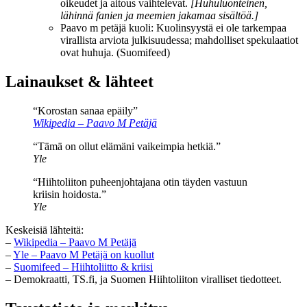
oikeudet ja aitous vaihtelevat.
[Huhuluonteinen,
lähinnä fanien ja meemien jakamaa sisältöä.]
Paavo m petäjä kuoli: Kuolinsyystä ei ole tarkempaa
virallista arviota julkisuudessa; mahdolliset spekulaatiot
ovat huhuja. (Suomifeed)
Lainaukset & lähteet
“Korostan sanaa epäily”
Wikipedia – Paavo M Petäjä
“Tämä on ollut elämäni vaikeimpia hetkiä.”
Yle
“Hiihtoliiton puheenjohtajana otin täyden vastuun
kriisin hoidosta.”
Yle
Keskeisiä lähteitä:
–
Wikipedia – Paavo M Petäjä
–
Yle – Paavo M Petäjä on kuollut
–
Suomifeed – Hiihtoliitto & kriisi
– Demokraatti, TS.fi, ja Suomen Hiihtoliiton viralliset tiedotteet.