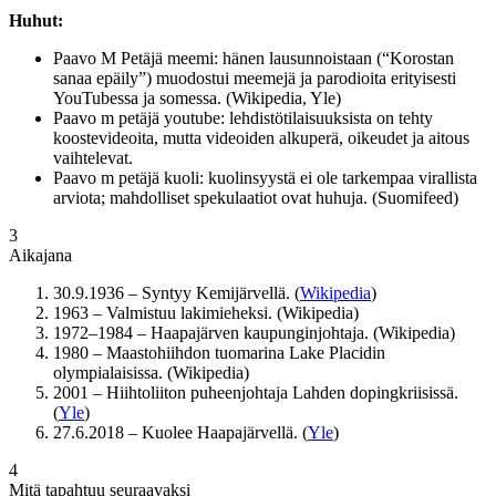
Huhut:
Paavo M Petäjä meemi: hänen lausunnoistaan (“Korostan
sanaa epäily”) muodostui meemejä ja parodioita erityisesti
YouTubessa ja somessa. (Wikipedia, Yle)
Paavo m petäjä youtube: lehdistötilaisuuksista on tehty
koostevideoita, mutta videoiden alkuperä, oikeudet ja aitous
vaihtelevat.
Paavo m petäjä kuoli: kuolinsyystä ei ole tarkempaa virallista
arviota; mahdolliset spekulaatiot ovat huhuja. (Suomifeed)
3
Aikajana
30.9.1936 – Syntyy Kemijärvellä. (
Wikipedia
)
1963 – Valmistuu lakimieheksi. (Wikipedia)
1972–1984 – Haapajärven kaupunginjohtaja. (Wikipedia)
1980 – Maastohiihdon tuomarina Lake Placidin
olympialaisissa. (Wikipedia)
2001 – Hiihtoliiton puheenjohtaja Lahden dopingkriisissä.
(
Yle
)
27.6.2018 – Kuolee Haapajärvellä. (
Yle
)
4
Mitä tapahtuu seuraavaksi