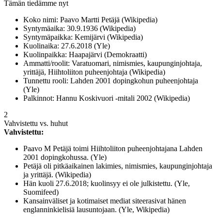
Tämän tiedämme nyt
Koko nimi: Paavo Martti Petäjä (Wikipedia)
Syntymäaika: 30.9.1936 (Wikipedia)
Syntymäpaikka: Kemijärvi (Wikipedia)
Kuolinaika: 27.6.2018 (Yle)
Kuolinpaikka: Haapajärvi (Demokraatti)
Ammatti/roolit: Varatuomari, nimismies, kaupunginjohtaja,
yrittäjä, Hiihtoliiton puheenjohtaja (Wikipedia)
Tunnettu rooli: Lahden 2001 dopingkohun puheenjohtaja
(Yle)
Palkinnot: Hannu Koskivuori -mitali 2002 (Wikipedia)
2
Vahvistettu vs. huhut
Vahvistettu:
Paavo M Petäjä toimi Hiihtoliiton puheenjohtajana Lahden
2001 dopingkohussa. (Yle)
Petäjä oli pitkäaikainen lakimies, nimismies, kaupunginjohtaja
ja yrittäjä. (Wikipedia)
Hän kuoli 27.6.2018; kuolinsyy ei ole julkistettu. (Yle,
Suomifeed)
Kansainväliset ja kotimaiset mediat siteerasivat hänen
englanninkielisiä lausuntojaan. (Yle, Wikipedia)