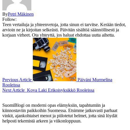
By
Petri Mäkinen
Follow:
Teen vertailuja ja yhteenvetoja, jotta sinun ei tarvitse. Kerään tiedot,
arvioin ne ja kirjoitan selkeästi. Päivitän sisältöä säännöllisesti ja
korjaan virheet. Ota yhteyttä, jos haluat ehdottaa uutta aihetta.
Previous Article
Päiväni Murmelina
Rooleissa
Next Article
Kova Laki Erikoisyksikkö Rooleissa
SuomiBlogi on moderni opas elämyksiin, tapahtumiin ja
kiinnostaviin paikkoihin Suomessa. Etsimme jatkuvasti parhaat
vinkit, ajankohtaiset menot ja piilotetut helmet, jotta sinä löydät
helposti tekemistä arkeen ja viikonloppuun.