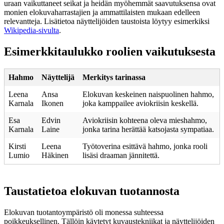
uraan vaikuttaneet seikat ja heidän myöhemmät saavutuksensa ovat
monien elokuvaharrastajien ja ammattilaisten mukaan edelleen
relevantteja. Lisätietoa näyttelijöiden taustoista löytyy esimerkiksi
Wikipedia-sivulta
.
Esimerkkitaulukko roolien vaikutuksesta
Hahmo
Näyttelijä
Merkitys tarinassa
Leena
Ansa
Elokuvan keskeinen naispuolinen hahmo,
Karnala
Ikonen
joka kamppailee aviokriisin keskellä.
Esa
Edvin
Aviokriisin kohteena oleva mieshahmo,
Karnala
Laine
jonka tarina herättää katsojasta sympatiaa.
Kirsti
Leena
Työtoverina esittävä hahmo, jonka rooli
Lumio
Häkinen
lisäsi draaman jännitettä.
Taustatietoa elokuvan tuotannosta
Elokuvan tuotantoympäristö oli monessa suhteessa
poikkeuksellinen. Tällöin käytetyt kuvaustekniikat ja näyttelijöiden