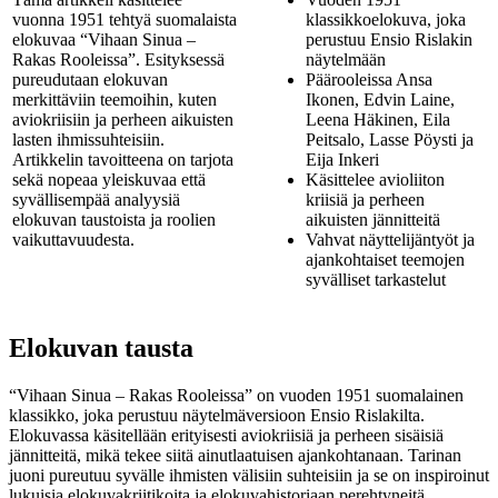
vuonna 1951 tehtyä suomalaista
klassikkoelokuva, joka
elokuvaa “Vihaan Sinua –
perustuu Ensio Rislakin
Rakas Rooleissa”. Esityksessä
näytelmään
pureudutaan elokuvan
Päärooleissa Ansa
merkittäviin teemoihin, kuten
Ikonen, Edvin Laine,
aviokriisiin ja perheen aikuisten
Leena Häkinen, Eila
lasten ihmissuhteisiin.
Peitsalo, Lasse Pöysti ja
Artikkelin tavoitteena on tarjota
Eija Inkeri
sekä nopeaa yleiskuvaa että
Käsittelee avioliiton
syvällisempää analyysiä
kriisiä ja perheen
elokuvan taustoista ja roolien
aikuisten jännitteitä
vaikuttavuudesta.
Vahvat näyttelijäntyöt ja
ajankohtaiset teemojen
syvälliset tarkastelut
Elokuvan tausta
“Vihaan Sinua – Rakas Rooleissa” on vuoden 1951 suomalainen
klassikko, joka perustuu näytelmäversioon Ensio Rislakilta.
Elokuvassa käsitellään erityisesti aviokriisiä ja perheen sisäisiä
jännitteitä, mikä tekee siitä ainutlaatuisen ajankohtanaan. Tarinan
juoni pureutuu syvälle ihmisten välisiin suhteisiin ja se on inspiroinut
lukuisia elokuvakriitikoita ja elokuvahistoriaan perehtyneitä