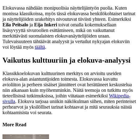
Elokuvassa nähdään monipuolisia näyttelijäntyön puolia. Kuten
monissa klassikoissa, myös tässä elokuvassa henkilökohtaiset tarinat
ja näyttelijöiden urakehitys nivoutuvat tiiviisti yhteen. Esimerkiksi
Eila Peitsalo
ja
Eija Inkeri
toivat omalla kokemuksellaan
lisäsyvyyttä sivuroolien esittämiseen, mikä on vaikuttanut
merkittävästi suomalaisten elokuvanäyttelijöiden uraan.
Tulevaisuuteen tähtäävät analyysit ja vertailut nykyajan elokuviin
voi löytää myös
täältä
.
Vaikutus kulttuuriin ja elokuva-analyysi
Klassikkoelokuvan kulttuurinen merkitys on arvioitu useiden
elokuva-alan asiantuntijoiden toimesta. Elokuvassa kuvattu
avioliiton ja perheen sisäiset jännitteet ovat herättäneet keskustelua
niin aikanaan kuin myöhemminkin. Näitä teemoja on tutkittu myös
tieteellisissä tutkimuksissa, joihin viitataan esimerkiksi
Wikipedia-
sivulla
. Elokuva tarjoaa uniikin näkökulman siihen, miten perinteiset
perhearvot ja yksilölliset tarinat kohtaavat ja mitä seurauksia näistä
kohtaamisista voi seurata.
More Read