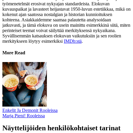
työmenetelmät erosivat nykyajan standardeista. Elokuvan
kuvauspaikat ja lavasteet heijastavat 1950-luvun estetiikkaa, mikä on
kokenut ajan saatossa nostalgian ja historian kunnioituksen
kohteena. Asiakkaidemme saamaa palautetta analysoidaan
jatkuvasti, ja tämä elokuva on usein mainittu esimerkkinä siitä, miten
perinteiset teemat voivat säilyttää merkityksensä nykyaikana.
Syvällisemmän katsauksen elokuvan vaikutuksiin ja sen roolien
merkitykseen löytyy esimerkiksi
IMDb:stä
.
More Read
Enkelit Ja Demonit Rooleissa
Marja Pieni! Rooleissa
Näyttelijöiden henkilökohtaiset tarinat