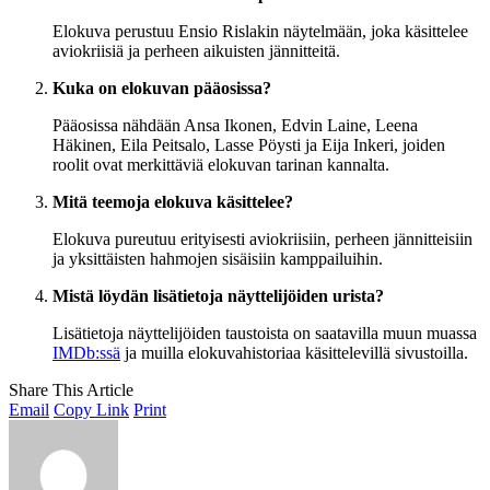
Elokuva perustuu Ensio Rislakin näytelmään, joka käsittelee
aviokriisiä ja perheen aikuisten jännitteitä.
Kuka on elokuvan pääosissa?
Pääosissa nähdään Ansa Ikonen, Edvin Laine, Leena
Häkinen, Eila Peitsalo, Lasse Pöysti ja Eija Inkeri, joiden
roolit ovat merkittäviä elokuvan tarinan kannalta.
Mitä teemoja elokuva käsittelee?
Elokuva pureutuu erityisesti aviokriisiin, perheen jännitteisiin
ja yksittäisten hahmojen sisäisiin kamppailuihin.
Mistä löydän lisätietoja näyttelijöiden urista?
Lisätietoja näyttelijöiden taustoista on saatavilla muun muassa
IMDb:ssä
ja muilla elokuvahistoriaa käsittelevillä sivustoilla.
Share This Article
Email
Copy Link
Print