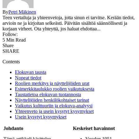
By
Petri Mäkinen
Teen vertailuja ja yhteenvetoja, jotta sinun ei tarvitse. Kerään tiedot,
arvioin ne ja kirjoitan selkeästi. Päivitän sisältöä säännöllisesti ja
korjaan virheet. Ota yhteyttä, jos haluat ehdottaa...
Follow:
5 Min Read
Share
SHARE
Contents
Elokuvan tausta
Nopeat tiedot
Roolien merkitys ja näyttelijöiden urat
Esimerkkitaulukko roolien vaikutuksesta
Taustatietoa elokuvan tuotannosta
Näyttelijöiden henkilökohtaiset tarinat
Vaikutus kulttuuriin ja elokuva-analyysi
Yhteenveto ja usein kysytyt kysymykset
Usein kysytyt kysymykset
Johdanto
Keskeiset havainnot
Tämä artikkeli käsittelee
Vuoden 1951