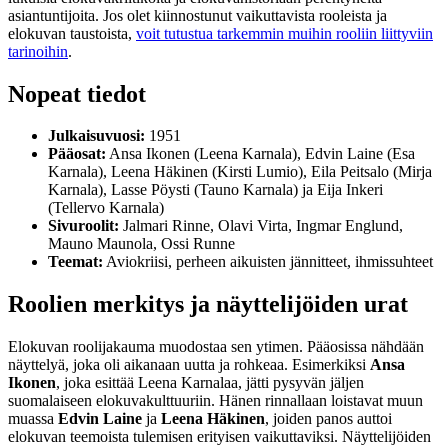
asiantuntijoita. Jos olet kiinnostunut vaikuttavista rooleista ja
elokuvan taustoista,
voit tutustua tarkemmin muihin rooliin liittyviin
tarinoihin
.
Nopeat tiedot
Julkaisuvuosi:
1951
Pääosat:
Ansa Ikonen (Leena Karnala), Edvin Laine (Esa
Karnala), Leena Häkinen (Kirsti Lumio), Eila Peitsalo (Mirja
Karnala), Lasse Pöysti (Tauno Karnala) ja Eija Inkeri
(Tellervo Karnala)
Sivuroolit:
Jalmari Rinne, Olavi Virta, Ingmar Englund,
Mauno Maunola, Ossi Runne
Teemat:
Aviokriisi, perheen aikuisten jännitteet, ihmissuhteet
Roolien merkitys ja näyttelijöiden urat
Elokuvan roolijakauma muodostaa sen ytimen. Pääosissa nähdään
näyttelyä, joka oli aikanaan uutta ja rohkeaa. Esimerkiksi
Ansa
Ikonen
, joka esittää Leena Karnalaa, jätti pysyvän jäljen
suomalaiseen elokuvakulttuuriin. Hänen rinnallaan loistavat muun
muassa
Edvin Laine
ja
Leena Häkinen
, joiden panos auttoi
elokuvan teemoista tulemisen erityisen vaikuttaviksi. Näyttelijöiden