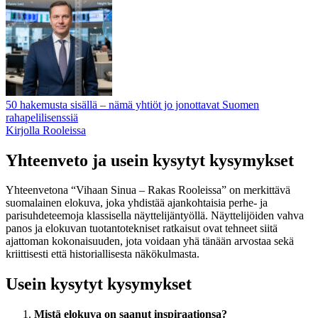
50 hakemusta sisällä – nämä yhtiöt jo jonottavat Suomen
rahapelilisenssiä
Kirjolla Rooleissa
Yhteenveto ja usein kysytyt kysymykset
Yhteenvetona “Vihaan Sinua – Rakas Rooleissa” on merkittävä
suomalainen elokuva, joka yhdistää ajankohtaisia perhe- ja
parisuhdeteemoja klassisella näyttelijäntyöllä. Näyttelijöiden vahva
panos ja elokuvan tuotantotekniset ratkaisut ovat tehneet siitä
ajattoman kokonaisuuden, jota voidaan yhä tänään arvostaa sekä
kriittisesti että historiallisesta näkökulmasta.
Usein kysytyt kysymykset
Mistä elokuva on saanut inspiraationsa?