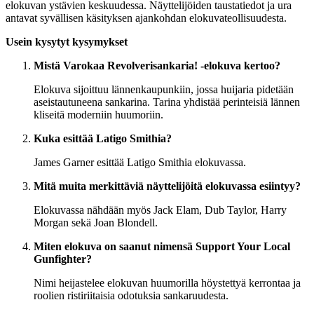
elokuvan ystävien keskuudessa. Näyttelijöiden taustatiedot ja ura
antavat syvällisen käsityksen ajankohdan elokuvateollisuudesta.
Usein kysytyt kysymykset
Mistä Varokaa Revolverisankaria! -elokuva kertoo?
Elokuva sijoittuu lännenkaupunkiin, jossa huijaria pidetään
aseistautuneena sankarina. Tarina yhdistää perinteisiä lännen
kliseitä moderniin huumoriin.
Kuka esittää Latigo Smithia?
James Garner esittää Latigo Smithia elokuvassa.
Mitä muita merkittäviä näyttelijöitä elokuvassa esiintyy?
Elokuvassa nähdään myös Jack Elam, Dub Taylor, Harry
Morgan sekä Joan Blondell.
Miten elokuva on saanut nimensä Support Your Local
Gunfighter?
Nimi heijastelee elokuvan huumorilla höystettyä kerrontaa ja
roolien ristiriitaisia odotuksia sankaruudesta.