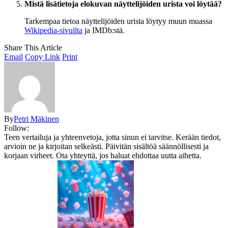
Mistä lisätietoja elokuvan näyttelijöiden urista voi löytää?
Tarkempaa tietoa näyttelijöiden urista löytyy muun muassa
Wikipedia-sivuilta
ja IMDb:stä.
Share This Article
Email
Copy Link
Print
By
Petri Mäkinen
Follow:
Teen vertailuja ja yhteenvetoja, jotta sinun ei tarvitse. Kerään tiedot,
arvioin ne ja kirjoitan selkeästi. Päivitän sisältöä säännöllisesti ja
korjaan virheet. Ota yhteyttä, jos haluat ehdottaa uutta aihetta.