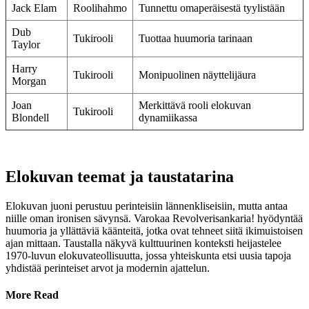
Jack Elam
Roolihahmo
Tunnettu omaperäisestä tyylistään
Dub
Tukirooli
Tuottaa huumoria tarinaan
Taylor
Harry
Tukirooli
Monipuolinen näyttelijäura
Morgan
Joan
Merkittävä rooli elokuvan
Tukirooli
Blondell
dynamiikassa
Elokuvan teemat ja taustatarina
Elokuvan juoni perustuu perinteisiin lännenkliseisiin, mutta antaa
niille oman ironisen sävynsä. Varokaa Revolverisankaria! hyödyntää
huumoria ja yllättäviä käänteitä, jotka ovat tehneet siitä ikimuistoisen
ajan mittaan. Taustalla näkyvä kulttuurinen konteksti heijastelee
1970-luvun elokuvateollisuutta, jossa yhteiskunta etsi uusia tapoja
yhdistää perinteiset arvot ja modernin ajattelun.
More Read