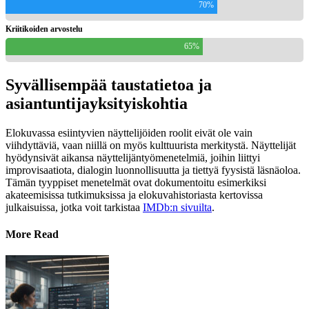
70%
Kriitikoiden arvostelu
65%
Syvällisempää taustatietoa ja
asiantuntijayksityiskohtia
Elokuvassa esiintyvien näyttelijöiden roolit eivät ole vain
viihdyttäviä, vaan niillä on myös kulttuurista merkitystä. Näyttelijät
hyödynsivät aikansa näyttelijäntyömenetelmiä, joihin liittyi
improvisaatiota, dialogin luonnollisuutta ja tiettyä fyysistä läsnäoloa.
Tämän tyyppiset menetelmät ovat dokumentoitu esimerkiksi
akateemisissa tutkimuksissa ja elokuvahistoriasta kertovissa
julkaisuissa, jotka voit tarkistaa
IMDb:n sivuilta
.
More Read