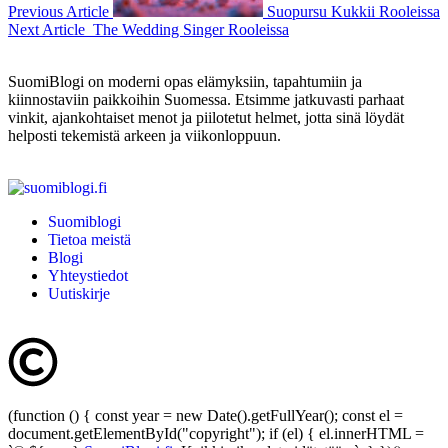
Previous Article
Suopursu Kukkii Rooleissa
Next Article
The Wedding Singer Rooleissa
SuomiBlogi on moderni opas elämyksiin, tapahtumiin ja
kiinnostaviin paikkoihin Suomessa. Etsimme jatkuvasti parhaat
vinkit, ajankohtaiset menot ja piilotetut helmet, jotta sinä löydät
helposti tekemistä arkeen ja viikonloppuun.
Suomiblogi
Tietoa meistä
Blogi
Yhteystiedot
Uutiskirje
(function () { const year = new Date().getFullYear(); const el =
document.getElementById("copyright"); if (el) { el.innerHTML =