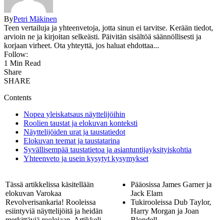
By
Petri Mäkinen
Teen vertailuja ja yhteenvetoja, jotta sinun ei tarvitse. Kerään tiedot,
arvioin ne ja kirjoitan selkeästi. Päivitän sisältöä säännöllisesti ja
korjaan virheet. Ota yhteyttä, jos haluat ehdottaa...
Follow:
1 Min Read
Share
SHARE
Contents
Nopea yleiskatsaus näyttelijöihin
Roolien taustat ja elokuvan konteksti
Näyttelijöiden urat ja taustatiedot
Elokuvan teemat ja taustatarina
Syvällisempää taustatietoa ja asiantuntijayksityiskohtia
Yhteenveto ja usein kysytyt kysymykset
Tässä artikkelissa käsitellään
Pääosissa James Garner ja
elokuvan Varokaa
Jack Elam
Revolverisankaria! Rooleissa
Tukirooleissa Dub Taylor,
esiintyviä näyttelijöitä ja heidän
Harry Morgan ja Joan
merkittäviä roolejaan. Artikkeli
Blondell