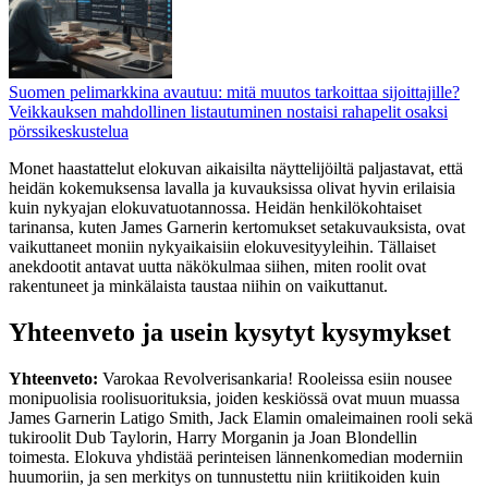
Suomen pelimarkkina avautuu: mitä muutos tarkoittaa sijoittajille?
Veikkauksen mahdollinen listautuminen nostaisi rahapelit osaksi
pörssikeskustelua
Monet haastattelut elokuvan aikaisilta näyttelijöiltä paljastavat, että
heidän kokemuksensa lavalla ja kuvauksissa olivat hyvin erilaisia
kuin nykyajan elokuvatuotannossa. Heidän henkilökohtaiset
tarinansa, kuten James Garnerin kertomukset setakuvauksista, ovat
vaikuttaneet moniin nykyaikaisiin elokuvesityyleihin. Tällaiset
anekdootit antavat uutta näkökulmaa siihen, miten roolit ovat
rakentuneet ja minkälaista taustaa niihin on vaikuttanut.
Yhteenveto ja usein kysytyt kysymykset
Yhteenveto:
Varokaa Revolverisankaria! Rooleissa esiin nousee
monipuolisia roolisuorituksia, joiden keskiössä ovat muun muassa
James Garnerin Latigo Smith, Jack Elamin omaleimainen rooli sekä
tukiroolit Dub Taylorin, Harry Morganin ja Joan Blondellin
toimesta. Elokuva yhdistää perinteisen lännenkomedian moderniin
huumoriin, ja sen merkitys on tunnustettu niin kriitikoiden kuin