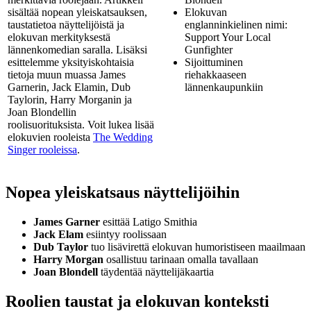
sisältää nopean yleiskatsauksen,
Elokuvan
taustatietoa näyttelijöistä ja
englanninkielinen nimi:
elokuvan merkityksestä
Support Your Local
lännenkomedian saralla. Lisäksi
Gunfighter
esittelemme yksityiskohtaisia
Sijoittuminen
tietoja muun muassa James
riehakkaaseen
Garnerin, Jack Elamin, Dub
lännenkaupunkiin
Taylorin, Harry Morganin ja
Joan Blondellin
roolisuorituksista. Voit lukea lisää
elokuvien rooleista
The Wedding
Singer rooleissa
.
Nopea yleiskatsaus näyttelijöihin
James Garner
esittää Latigo Smithia
Jack Elam
esiintyy roolissaan
Dub Taylor
tuo lisävirettä elokuvan humoristiseen maailmaan
Harry Morgan
osallistuu tarinaan omalla tavallaan
Joan Blondell
täydentää näyttelijäkaartia
Roolien taustat ja elokuvan konteksti