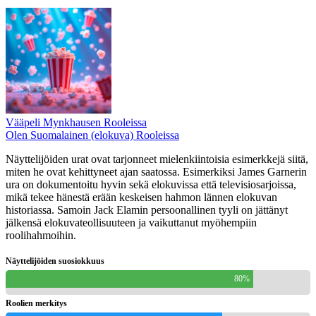
Vääpeli Mynkhausen Rooleissa
Olen Suomalainen (elokuva) Rooleissa
Näyttelijöiden urat ovat tarjonneet mielenkiintoisia esimerkkejä siitä,
miten he ovat kehittyneet ajan saatossa. Esimerkiksi James Garnerin
ura on dokumentoitu hyvin sekä elokuvissa että televisiosarjoissa,
mikä tekee hänestä erään keskeisen hahmon lännen elokuvan
historiassa. Samoin Jack Elamin persoonallinen tyyli on jättänyt
jälkensä elokuvateollisuuteen ja vaikuttanut myöhempiin
roolihahmoihin.
Näyttelijöiden suosiokkuus
80%
Roolien merkitys