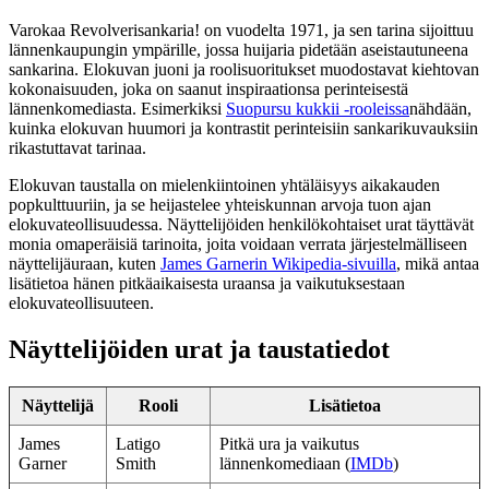
Varokaa Revolverisankaria! on vuodelta 1971, ja sen tarina sijoittuu
lännenkaupungin ympärille, jossa huijaria pidetään aseistautuneena
sankarina. Elokuvan juoni ja roolisuoritukset muodostavat kiehtovan
kokonaisuuden, joka on saanut inspiraationsa perinteisestä
lännenkomediasta. Esimerkiksi
Suopursu kukkii -rooleissa
nähdään,
kuinka elokuvan huumori ja kontrastit perinteisiin sankarikuvauksiin
rikastuttavat tarinaa.
Elokuvan taustalla on mielenkiintoinen yhtäläisyys aikakauden
popkulttuuriin, ja se heijastelee yhteiskunnan arvoja tuon ajan
elokuvateollisuudessa. Näyttelijöiden henkilökohtaiset urat täyttävät
monia omaperäisiä tarinoita, joita voidaan verrata järjestelmälliseen
näyttelijäuraan, kuten
James Garnerin Wikipedia-sivuilla
, mikä antaa
lisätietoa hänen pitkäaikaisesta uraansa ja vaikutuksestaan
elokuvateollisuuteen.
Näyttelijöiden urat ja taustatiedot
Näyttelijä
Rooli
Lisätietoa
James
Latigo
Pitkä ura ja vaikutus
Garner
Smith
lännenkomediaan (
IMDb
)