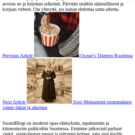
arvioin ne ja kirjoitan selkeästi. Päivitän sisältöä säännöllisesti ja
korjaan virheet. Ota yhteyttä, jos haluat ehdottaa uutta aihetta.
Previous Article
Ocean’s Thirteen Rooleissa
Next Article
Eero Melasniemi ensimmäinen
vaimo faktat ja aikajana
SuomiBlogi on moderni opas elämyksiin, tapahtumiin ja
kiinnostaviin paikkoihin Suomessa. Etsimme jatkuvasti parhaat
vinkit, ajankohtaiset menot ja piilotetut helmet, jotta sinä löydät