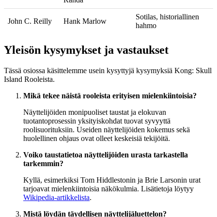
Sotilas, historiallinen
John C. Reilly
Hank Marlow
hahmo
Yleisön kysymykset ja vastaukset
Tässä osiossa käsittelemme usein kysyttyjä kysymyksiä Kong: Skull
Island Rooleista.
Mikä tekee näistä rooleista erityisen mielenkiintoisia?
Näyttelijöiden monipuoliset taustat ja elokuvan
tuotantoprosessin yksityiskohdat tuovat syvyyttä
roolisuorituksiin. Useiden näyttelijöiden kokemus sekä
huolellinen ohjaus ovat olleet keskeisiä tekijöitä.
Voiko taustatietoa näyttelijöiden urasta tarkastella
tarkemmin?
Kyllä, esimerkiksi Tom Hiddlestonin ja Brie Larsonin urat
tarjoavat mielenkiintoisia näkökulmia. Lisätietoja löytyy
Wikipedia-artikkelista
.
Mistä löydän täydellisen näyttelijäluettelon?