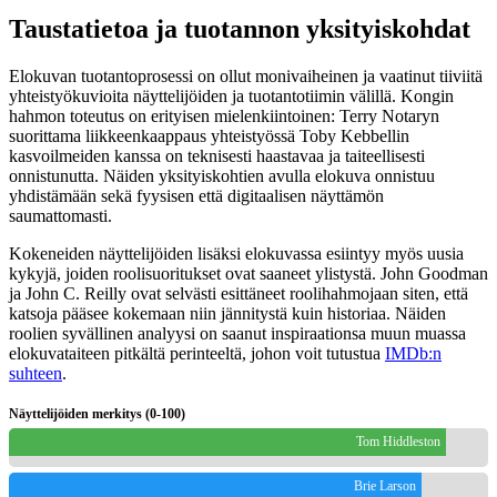
Taustatietoa ja tuotannon yksityiskohdat
Elokuvan tuotantoprosessi on ollut monivaiheinen ja vaatinut tiiviitä
yhteistyökuvioita näyttelijöiden ja tuotantotiimin välillä. Kongin
hahmon toteutus on erityisen mielenkiintoinen: Terry Notaryn
suorittama liikkeenkaappaus yhteistyössä Toby Kebbellin
kasvoilmeiden kanssa on teknisesti haastavaa ja taiteellisesti
onnistunutta. Näiden yksityiskohtien avulla elokuva onnistuu
yhdistämään sekä fyysisen että digitaalisen näyttämön
saumattomasti.
Kokeneiden näyttelijöiden lisäksi elokuvassa esiintyy myös uusia
kykyjä, joiden roolisuoritukset ovat saaneet ylistystä. John Goodman
ja John C. Reilly ovat selvästi esittäneet roolihahmojaan siten, että
katsoja pääsee kokemaan niin jännitystä kuin historiaa. Näiden
roolien syvällinen analyysi on saanut inspiraationsa muun muassa
elokuvataiteen pitkältä perinteeltä, johon voit tutustua
IMDb:n
suhteen
.
Näyttelijöiden merkitys (0-100)
Tom Hiddleston
Brie Larson