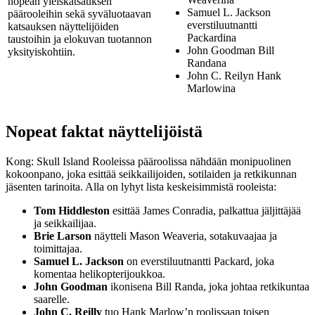
nopean yleiskatsauksen
Samuel L. Jackson
päärooleihin sekä syväluotaavan
everstiluutnantti
katsauksen näyttelijöiden
Packardina
taustoihin ja elokuvan tuotannon
John Goodman Bill
yksityiskohtiin.
Randana
John C. Reilyn Hank
Marlowina
Nopeat faktat näyttelijöistä
Kong: Skull Island Rooleissa pääroolissa nähdään monipuolinen
kokoonpano, joka esittää seikkailijoiden, sotilaiden ja retkikunnan
jäsenten tarinoita. Alla on lyhyt lista keskeisimmistä rooleista:
Tom Hiddleston
esittää James Conradia, palkattua jäljittäjää
ja seikkailijaa.
Brie Larson
näytteli Mason Weaveria, sotakuvaajaa ja
toimittajaa.
Samuel L. Jackson
on everstiluutnantti Packard, joka
komentaa helikopterijoukkoa.
John Goodman
ikonisena Bill Randa, joka johtaa retkikuntaa
saarelle.
John C. Reilly
tuo Hank Marlow’n roolissaan toisen