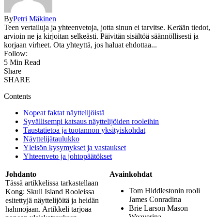
By
Petri Mäkinen
Teen vertailuja ja yhteenvetoja, jotta sinun ei tarvitse. Kerään tiedot,
arvioin ne ja kirjoitan selkeästi. Päivitän sisältöä säännöllisesti ja
korjaan virheet. Ota yhteyttä, jos haluat ehdottaa...
Follow:
5 Min Read
Share
SHARE
Contents
Nopeat faktat näyttelijöistä
Syvällisempi katsaus näyttelijöiden rooleihin
Taustatietoa ja tuotannon yksityiskohdat
Näyttelijätaulukko
Yleisön kysymykset ja vastaukset
Yhteenveto ja johtopäätökset
Johdanto
Avainkohdat
Tässä artikkelissa tarkastellaan
Tom Hiddlestonin rooli
Kong: Skull Island Rooleissa
James Conradina
esitettyjä näyttelijöitä ja heidän
Brie Larson Mason
hahmojaan. Artikkeli tarjoaa
Weaverina