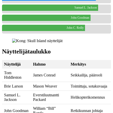
Samuel L. Jackson
John Goodman
John C. Reilly
Näyttelijätaulukko
Näyttelijä
Hahmo
Merkitys
Tom
James Conrad
Seikkailija, päärooli
Hiddleston
Brie Larson
Mason Weaver
Toimittaja, sotakuvaaja
Samuel L.
Everstiluutnantti
Helikopterikomennus
Jackson
Packard
William “Bill”
John Goodman
Retkikunnan johtaja
Randa