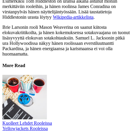
Esimerkiksi Tom Hiddleston on uransa aikana astunut moniin
merkittäviin rooleihin, ja hänen roolinsa James Conradina on
virstanpylväs hänen näyttelijäntyössään. Lisää taustatietoja
Hiddlestonin urasta löytyy
Wikipedia-artikkelista
.
Brie Larsonin rooli Mason Weaverina on saanut kiitosta
elokuvakriitikoilta, ja hänen kokemuksensa sotakuvaajana on tuonut
lisäsyvyyttä elokuvan sotakohtauksiin. Samuel L. Jacksonin pitkä
ura Hollywoodissa näkyy hänen roolissaan everstiluutnantti
Packardina, ja hänen energiaansa ja karismaansa ei voi olla
huomaamatta.
More Read
Kuolleet Lehdet Rooleissa
Yellowjackets Rooleissa