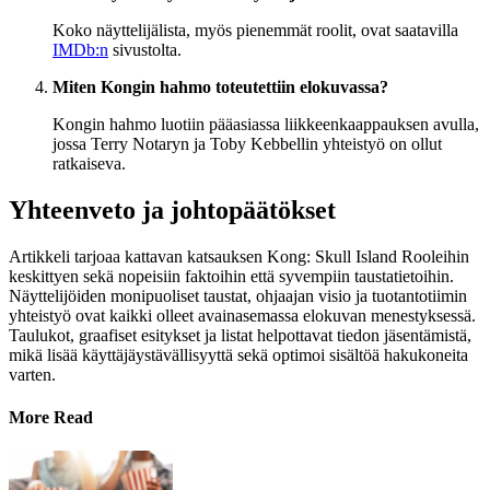
Koko näyttelijälista, myös pienemmät roolit, ovat saatavilla
IMDb:n
sivustolta.
Miten Kongin hahmo toteutettiin elokuvassa?
Kongin hahmo luotiin pääasiassa liikkeenkaappauksen avulla,
jossa Terry Notaryn ja Toby Kebbellin yhteistyö on ollut
ratkaiseva.
Yhteenveto ja johtopäätökset
Artikkeli tarjoaa kattavan katsauksen Kong: Skull Island Rooleihin
keskittyen sekä nopeisiin faktoihin että syvempiin taustatietoihin.
Näyttelijöiden monipuoliset taustat, ohjaajan visio ja tuotantotiimin
yhteistyö ovat kaikki olleet avainasemassa elokuvan menestyksessä.
Taulukot, graafiset esitykset ja listat helpottavat tiedon jäsentämistä,
mikä lisää käyttäjäystävällisyyttä sekä optimoi sisältöä hakukoneita
varten.
More Read