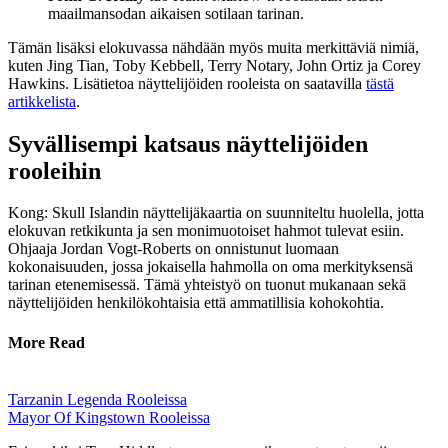
maailmansodan aikaisen sotilaan tarinan.
Tämän lisäksi elokuvassa nähdään myös muita merkittäviä nimiä,
kuten Jing Tian, Toby Kebbell, Terry Notary, John Ortiz ja Corey
Hawkins. Lisätietoa näyttelijöiden rooleista on saatavilla
tästä
artikkelista
.
Syvällisempi katsaus näyttelijöiden
rooleihin
Kong: Skull Islandin näyttelijäkaartia on suunniteltu huolella, jotta
elokuvan retkikunta ja sen monimuotoiset hahmot tulevat esiin.
Ohjaaja Jordan Vogt-Roberts on onnistunut luomaan
kokonaisuuden, jossa jokaisella hahmolla on oma merkityksensä
tarinan etenemisessä. Tämä yhteistyö on tuonut mukanaan sekä
näyttelijöiden henkilökohtaisia että ammatillisia kohokohtia.
More Read
Tarzanin Legenda Rooleissa
Mayor Of Kingstown Rooleissa