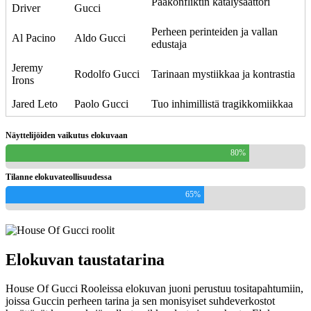
Pääkonfliktin katalysaattori
Driver
Gucci
Perheen perinteiden ja vallan
Al Pacino
Aldo Gucci
edustaja
Jeremy
Rodolfo Gucci
Tarinaan mystiikkaa ja kontrastia
Irons
Jared Leto
Paolo Gucci
Tuo inhimillistä tragikkomiikkaa
Näyttelijöiden vaikutus elokuvaan
80%
Tilanne elokuvateollisuudessa
65%
Elokuvan taustatarina
House Of Gucci Rooleissa elokuvan juoni perustuu tositapahtumiin,
joissa Guccin perheen tarina ja sen monisyiset suhdeverkostot