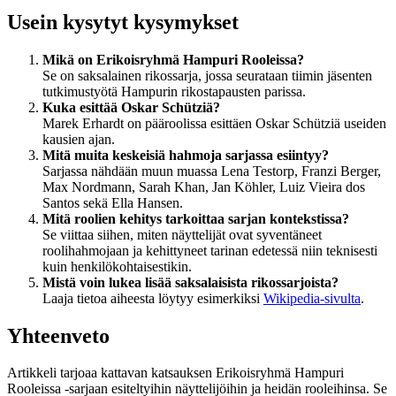
Usein kysytyt kysymykset
Mikä on Erikoisryhmä Hampuri Rooleissa?
Se on saksalainen rikossarja, jossa seurataan tiimin jäsenten
tutkimustyötä Hampurin rikostapausten parissa.
Kuka esittää Oskar Schütziä?
Marek Erhardt on pääroolissa esittäen Oskar Schütziä useiden
kausien ajan.
Mitä muita keskeisiä hahmoja sarjassa esiintyy?
Sarjassa nähdään muun muassa Lena Testorp, Franzi Berger,
Max Nordmann, Sarah Khan, Jan Köhler, Luiz Vieira dos
Santos sekä Ella Hansen.
Mitä roolien kehitys tarkoittaa sarjan kontekstissa?
Se viittaa siihen, miten näyttelijät ovat syventäneet
roolihahmojaan ja kehittyneet tarinan edetessä niin teknisesti
kuin henkilökohtaisestikin.
Mistä voin lukea lisää saksalaisista rikossarjoista?
Laaja tietoa aiheesta löytyy esimerkiksi
Wikipedia-sivulta
.
Yhteenveto
Artikkeli tarjoaa kattavan katsauksen Erikoisryhmä Hampuri
Rooleissa -sarjaan esiteltyihin näyttelijöihin ja heidän rooleihinsa. Se