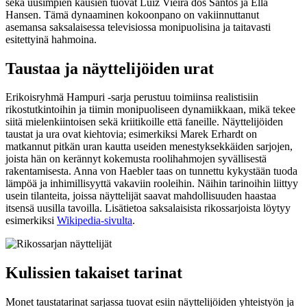
sekä uusimpien kausien tuovat Luiz Vieira dos Santos ja Ella
Hansen. Tämä dynaaminen kokoonpano on vakiinnuttanut
asemansa saksalaisessa televisiossa monipuolisina ja taitavasti
esitettyinä hahmoina.
Taustaa ja näyttelijöiden urat
Erikoisryhmä Hampuri -sarja perustuu toimiinsa realistisiin
rikostutkintoihin ja tiimin monipuoliseen dynamiikkaan, mikä tekee
siitä mielenkiintoisen sekä kriitikoille että faneille. Näyttelijöiden
taustat ja ura ovat kiehtovia; esimerkiksi Marek Erhardt on
matkannut pitkän uran kautta useiden menestyksekkäiden sarjojen,
joista hän on kerännyt kokemusta roolihahmojen syvällisestä
rakentamisesta. Anna von Haebler taas on tunnettu kykystään tuoda
lämpöä ja inhimillisyyttä vakaviin rooleihin. Näihin tarinoihin liittyy
usein tilanteita, joissa näyttelijät saavat mahdollisuuden haastaa
itsensä uusilla tavoilla. Lisätietoa saksalaisista rikossarjoista löytyy
esimerkiksi
Wikipedia-sivulta
.
Kulissien takaiset tarinat
Monet taustatarinat sarjassa tuovat esiin näyttelijöiden yhteistyön ja