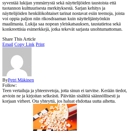
syventää lukijan ymmärrystä sekä näyttelijöiden taustoista että
tuotannon kulttuurisesta merkityksestä. Sarjan kehitys ja
näyttelijöiden henkilökohtaiset tarinat nostavat esiin teemoja, joista
voi oppia paljon niin rikosdraaman kuin näyttelijäntyönkin
maailmasta. Lukija saa nopean yleiskatsauksen, taustatietoa sekä
konkreettisia esimerkkejä, jotka tekevät sarjasta unohtumattoman.
Share This Article
Email
Copy Link
Print
By
Petri Mäkinen
Follow:
Teen vertailuja ja yhteenvetoja, jotta sinun ei tarvitse. Kerään tiedot,
arvioin ne ja kirjoitan selkeästi. Päivitän sisältöä säännöllisesti ja
korjaan virheet. Ota yhteyttä, jos haluat ehdottaa uutta aihetta.