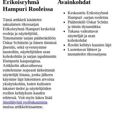
Erikoisryhmä
Avainkohdat
Hampuri Rooleissa
Keskustelu Erikoisryhmä
Hampuri -sarjan rooleista
Tämä artikkeli käsittelee
Päähenkilö Oskar Schütz
saksalaisen rikossarjan
ja tiimin dynamiikka
Erikoisryhmä Hampuri keskeisiä
Takana vaikuttavat
rooleja ja näyttelijöitä.
näyttelijät ja uran
Tutustumme sarjan päähenkilöön
kohokohdat
Oskar Schütziin ja hänen tiiminsä
Roolin kehitys kausien läpi
jäseniin, sekä syvennymme
Luotettavat lähteet ja
taustoihin, näyttelijöiden uran
taustatiedot rikossarjasta
kohokohtiin ja sarjan tapahtumiin
Hampurin kaupungissa.
Artikkelin alkuvaiheessa
esittelemme nopeasti tärkeimmät
näyttelijät listana, jonka jälkeen
käymme läpi lukemisen arvoisia
yksityiskohtia, kuten kulissien
takaiset tiedot ja näyttelijöiden
roolien kehityksen kauden
edetessä. Voit myös lukea lisää
jännittävistä roolijakaumista
muissa artikkeleissamme.