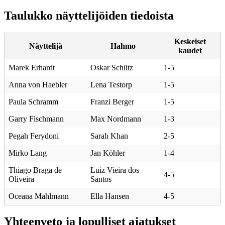
Taulukko näyttelijöiden tiedoista
Keskeiset
Näyttelijä
Hahmo
kaudet
Marek Erhardt
Oskar Schütz
1-5
Anna von Haebler
Lena Testorp
1-5
Paula Schramm
Franzi Berger
1-5
Garry Fischmann
Max Nordmann
1-3
Pegah Ferydoni
Sarah Khan
2-5
Mirko Lang
Jan Köhler
1-4
Thiago Braga de
Luiz Vieira dos
4-5
Oliveira
Santos
Oceana Mahlmann
Ella Hansen
4-5
Yhteenveto ja lopulliset ajatukset