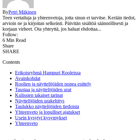
By
Petri Mäkinen
Teen vertailuja ja yhteenvetoja, jotta sinun ei tarvitse. Kerään tiedot,
arvioin ne ja kirjoitan selkeästi. Päivitän sisältöä säännöllisesti ja
korjaan virheet. Ota yhteyttä, jos haluat ehdottaa...
Follow:
6 Min Read
Share
SHARE
Contents
Erikoisryhmä Hampuri Rooleissa
Avainkohdat
Roolien ja näyttelijöiden nopea esittely
Taustaa ja näyttelijöiden urat
Kulissien takaiset tarinat
Näyttelijöiden urakehitys
Taulukko näyttelijöiden tiedoista
Yhteenveto ja lopulliset ajatukset
Usein kysytyt kysymykset
Yhteenveto