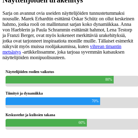
Sarja on avannut ovia useiden näyttelijöiden tunnustetummaksi
nousulle. Marek Erhardtin esittämä Oskar Schütz on ollut keskeinen
hahmo, jonka rooli on mallintunut sarjan koko dynamiikkaa. Anna
von Haeblerin ja Paula Schrammin esittämät hahmot, Lena Testorp
ja Franzi Berger, ovat myös kokeneet merkittäviä urakehityksiä,
jotka ovat tarjonneet inspiraatiota monille muille. Tällaiset esimerkit
näkyvät myös muissa roolijakaumissa, kuten
vihrean timantin
metsästys
-artikkelissamme, joka tarjoaa syvemmän katsauksen
näyttelijöiden monipuolisuuteen.
Näyttelijöiden roolien vaikutus
80%
Tiimityö ja dynamiikka
70%
Keskustelut ja kulissien takana
60%