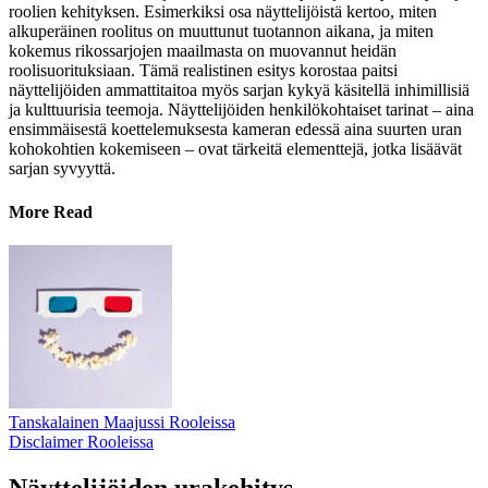
roolien kehityksen. Esimerkiksi osa näyttelijöistä kertoo, miten
alkuperäinen roolitus on muuttunut tuotannon aikana, ja miten
kokemus rikossarjojen maailmasta on muovannut heidän
roolisuorituksiaan. Tämä realistinen esitys korostaa paitsi
näyttelijöiden ammattitaitoa myös sarjan kykyä käsitellä inhimillisiä
ja kulttuurisia teemoja. Näyttelijöiden henkilökohtaiset tarinat – aina
ensimmäisestä koettelemuksesta kameran edessä aina suurten uran
kohokohtien kokemiseen – ovat tärkeitä elementtejä, jotka lisäävät
sarjan syvyyttä.
More Read
Tanskalainen Maajussi Rooleissa
Disclaimer Rooleissa
Näyttelijöiden urakehitys