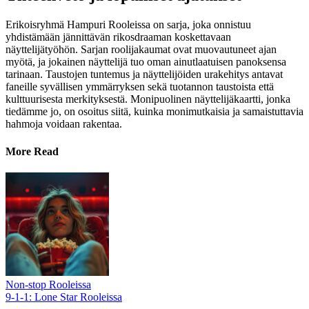
Erikoisryhmä Hampuri Rooleissa on sarja, joka onnistuu
yhdistämään jännittävän rikosdraaman koskettavaan
näyttelijätyöhön. Sarjan roolijakaumat ovat muovautuneet ajan
myötä, ja jokainen näyttelijä tuo oman ainutlaatuisen panoksensa
tarinaan. Taustojen tuntemus ja näyttelijöiden urakehitys antavat
faneille syvällisen ymmärryksen sekä tuotannon taustoista että
kulttuurisesta merkityksestä. Monipuolinen näyttelijäkaartti, jonka
tiedämme jo, on osoitus siitä, kuinka monimutkaisia ja samaistuttavia
hahmoja voidaan rakentaa.
More Read
Non-stop Rooleissa
9-1-1: Lone Star Rooleissa