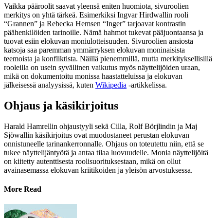
Vaikka pääroolit saavat yleensä eniten huomiota, sivuroolien
merkitys on yhtä tärkeä. Esimerkiksi Ingvar Hirdwallin rooli
“Grannen” ja Rebecka Hemsen “Inger” tarjoavat kontrastin
päähenkilöiden tarinoille. Nämä hahmot tukevat pääjuontaansa ja
tuovat esiin elokuvan moniulotteisuuden. Sivuroolien ansiosta
katsoja saa paremman ymmärryksen elokuvan moninaisista
teemoista ja konfliktista. Näillä pienemmillä, mutta merkityksellisillä
rooleilla on usein syvällinen vaikutus myös näyttelijöiden uraan,
mikä on dokumentoitu monissa haastatteluissa ja elokuvan
jälkeisessä analyysissä, kuten
Wikipedia
-artikkelissa.
Ohjaus ja käsikirjoitus
Harald Hamrellin ohjaustyyli sekä Cilla, Rolf Börjlindin ja Maj
Sjöwallin käsikirjoitus ovat muodostaneet perustan elokuvan
onnistuneelle tarinankerronnalle. Ohjaus on toteutettu niin, että se
tukee näyttelijäntyötä ja antaa tilaa luovuudelle. Monia näyttelijöitä
on kiitetty autenttisesta roolisuorituksestaan, mikä on ollut
avainasemassa elokuvan kriitikoiden ja yleisön arvostuksessa.
More Read