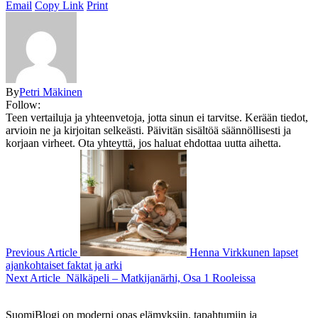
Email
Copy Link
Print
By
Petri Mäkinen
Follow:
Teen vertailuja ja yhteenvetoja, jotta sinun ei tarvitse. Kerään tiedot,
arvioin ne ja kirjoitan selkeästi. Päivitän sisältöä säännöllisesti ja
korjaan virheet. Ota yhteyttä, jos haluat ehdottaa uutta aihetta.
Previous Article
Henna Virkkunen lapset
ajankohtaiset faktat ja arki
Next Article
Nälkäpeli – Matkijanärhi, Osa 1 Rooleissa
SuomiBlogi on moderni opas elämyksiin, tapahtumiin ja