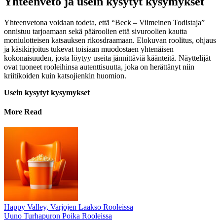
Yhteenveto ja usein kysytyt kysymykset
Yhteenvetona voidaan todeta, että “Beck – Viimeinen Todistaja”
onnistuu tarjoamaan sekä pääroolien että sivuroolien kautta
moniulotteisen katsauksen rikosdraamaan. Elokuvan roolitus, ohjaus
ja käsikirjoitus tukevat toisiaan muodostaen yhtenäisen
kokonaisuuden, josta löytyy useita jännittäviä käänteitä. Näyttelijät
ovat tuoneet rooleihinsa autenttisuutta, joka on herättänyt niin
kriitikoiden kuin katsojienkin huomion.
Usein kysytyt kysymykset
More Read
Happy Valley, Varjojen Laakso Rooleissa
Uuno Turhapuron Poika Rooleissa