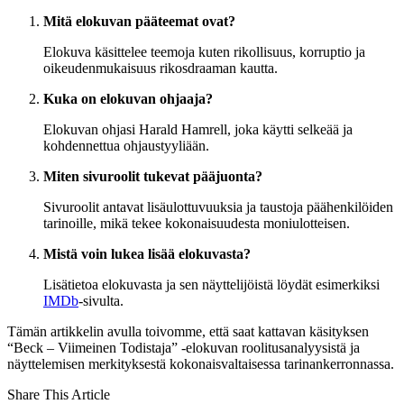
Mitä elokuvan pääteemat ovat?
Elokuva käsittelee teemoja kuten rikollisuus, korruptio ja
oikeudenmukaisuus rikosdraaman kautta.
Kuka on elokuvan ohjaaja?
Elokuvan ohjasi Harald Hamrell, joka käytti selkeää ja
kohdennettua ohjaustyyliään.
Miten sivuroolit tukevat pääjuonta?
Sivuroolit antavat lisäulottuvuuksia ja taustoja päähenkilöiden
tarinoille, mikä tekee kokonaisuudesta moniulotteisen.
Mistä voin lukea lisää elokuvasta?
Lisätietoa elokuvasta ja sen näyttelijöistä löydät esimerkiksi
IMDb
-sivulta.
Tämän artikkelin avulla toivomme, että saat kattavan käsityksen
“Beck – Viimeinen Todistaja” -elokuvan roolitusanalyysistä ja
näyttelemisen merkityksestä kokonaisvaltaisessa tarinankerronnassa.
Share This Article