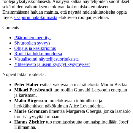
rooleja yksityiskohtaisesti. Analyysi kattaa näyttelijöiden suoritukset
sekä niiden vaikutuksen elokuvan kokonaiskokemukseen.
Ensimmäisenä haluan mainita, että näyttää mielenkiintoiselta oppia
myös
sisäpiirin näkökulmasta
elokuvien roolijärjestelmiä.
Contents
Pääroolien merkitys
Sivuroolien syvyys
Ohjaus ja käsikirjoitus
Roolit taulukkomuodossa
Visualisointi näyttelijäsuorituksista
Yhteenveto ja usein kysytyt kysymykset
Nopeat faktat rooleista:
Peter Haber
esittää vakavaa ja määrätietoista Martin Beckia.
Mikael Persbrandt
tuo rooliin Gunvald Larssonin energian
ja karisman.
Malin Birgerson
tuo elokuvaan inhimillisen ja
herkkähenkisen näkökulman Alice Levanderina.
Marie Göranzon
ilmentää Margareta Obergia, jonka läsnäolo
tuo lisäsyvyyttä tarinaan.
Hanns Zischler
tuo monitasoisuutta ominaispiirteillään Josef
Hillmanina.