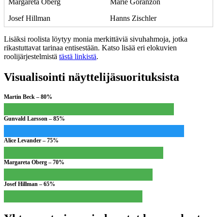
Margareta Oberg
Marie Göranzon
Josef Hillman
Hanns Zischler
Lisäksi roolista löytyy monia merkittäviä sivuhahmoja, jotka
rikastuttavat tarinaa entisestään. Katso lisää eri elokuvien
roolijärjestelmistä
tästä linkistä
.
Visualisointi näyttelijäsuorituksista
Martin Beck – 80%
Gunvald Larsson – 85%
Alice Levander – 75%
Margareta Oberg – 70%
Josef Hillman – 65%