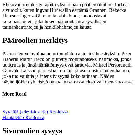
Elokuvan roolitus ei rajoitu yksinomaan päähenkilöihin. Tärkeät
sivuroolit, kuten Ingvar Hirdwallin esittämä Grannen, Rebecka
Hemsen Inger sekä muut taustahahmot, muodostavat
kokonaisuuden, joka tukee pääjuontaansa syvällisten
tarinankerrontojen ja henkilöhahmojen kautta.
Pääroolien merkitys
Pääroolien vetovoima perustuu niiden autenttisiin esityksiin. Peter
Haberin Martin Beck on piirretty monitahoiseksi hahmoksi, jonka
uutteruus ja järkähtämättömyys ovat tarttuvia. Mikael Persbrandtin
Gunvald Larsson puolestaan on raju ja usein ristiriitainen hahmo,
joka tuo vauhtia ja intensiivisyyttä koko tarinaan. Näiden
näyttelijöiden yhteistyö on avainasemassa elokuvan menestyksessä.
More Read
Syyttäjä (televisiosarja) Rooleissa
Hautalehto Rooleissa
Sivuroolien syvyys