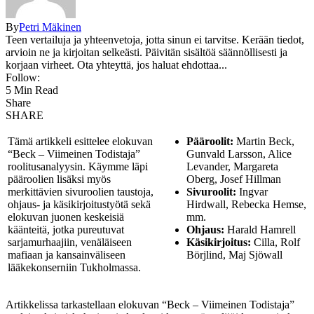
By
Petri Mäkinen
Teen vertailuja ja yhteenvetoja, jotta sinun ei tarvitse. Kerään tiedot,
arvioin ne ja kirjoitan selkeästi. Päivitän sisältöä säännöllisesti ja
korjaan virheet. Ota yhteyttä, jos haluat ehdottaa...
Follow:
5 Min Read
Share
SHARE
Tämä artikkeli esittelee elokuvan
Pääroolit:
Martin Beck,
“Beck – Viimeinen Todistaja”
Gunvald Larsson, Alice
roolitusanalyysin. Käymme läpi
Levander, Margareta
pääroolien lisäksi myös
Oberg, Josef Hillman
merkittävien sivuroolien taustoja,
Sivuroolit:
Ingvar
ohjaus- ja käsikirjoitustyötä sekä
Hirdwall, Rebecka Hemse,
elokuvan juonen keskeisiä
mm.
käänteitä, jotka pureutuvat
Ohjaus:
Harald Hamrell
sarjamurhaajiin, venäläiseen
Käsikirjoitus:
Cilla, Rolf
mafiaan ja kansainväliseen
Börjlind, Maj Sjöwall
lääkekonserniin Tukholmassa.
Artikkelissa tarkastellaan elokuvan “Beck – Viimeinen Todistaja”