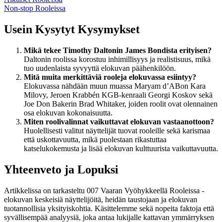
Non-stop Rooleissa
Usein Kysytyt Kysymykset
Mikä tekee Timothy Daltonin James Bondista erityisen?
Daltonin roolissa korostuu inhimillisyys ja realistisuus, mikä
tuo uudenlaista syvyyttä elokuvan päähenkilöön.
Mitä muita merkittäviä rooleja elokuvassa esiintyy?
Elokuvassa nähdään muun muassa Maryam d’ABon Kara
Milovy, Jeroen Krabbén KGB-kenraali Georgi Koskov sekä
Joe Don Bakerin Brad Whitaker, joiden roolit ovat olennainen
osa elokuvan kokonaisuutta.
Miten roolivalinnat vaikuttavat elokuvan vastaanottoon?
Huolellisesti valitut näyttelijät tuovat rooleille sekä karismaa
että uskottavuutta, mikä puolestaan rikastuttaa
katselukokemusta ja lisää elokuvan kulttuurista vaikuttavuutta.
Yhteenveto ja Lopuksi
Artikkelissa on tarkasteltu 007 Vaaran Vyöhykkeellä Rooleissa -
elokuvan keskeisiä näyttelijöitä, heidän taustojaan ja elokuvan
tuotannollisia yksityiskohtia. Käsittelemme sekä nopeita faktoja että
syvällisempää analyysiä, joka antaa lukijalle kattavan ymmärryksen