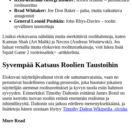
roolisuoritus
Brad Whitaker:
Joe Don Baker – paha, mutta vaikuttava
antagonisti
General Leonid Pushkin:
John Rhys-Davies – roolin
syvällinen taustoittaja
Lisäksi elokuvassa nähdään muita merkittäviä roolihahmoja, kuten
Kamran Shah (Art Malik) ja Necros (Andreas Wisniewski). Jos
haluat vertailla muita elokuvien roolitusratkaisuja, voit lukea lisää
Squid Game 2 rooleissa
link> -artikkelista.
Syvempää Katsaus Roolien Taustoihin
Elokuvan näyttelijävalinnat eivät ole sattumanvaraisia, vaan ne
perustuvat huolelliseen casting-prosessiin, joka huomioi jokaisen
näyttelijän aiemmat roolisuoritukset ja kyvyn tuoda esiin hahmon
syvyyden. Esimerkiksi Timothy Daltonin esittämä James Bond on
usein kerrottu tuovan rooliin entistä enemmän realismia ja
inhimillisyyttä. Daltonin ura jatkuu edelleen menestyksekkäänä, ja
lisätietoja hänen urastaan löytyy
Timothy Dalton Wikipedia -sivulta
.
More Read