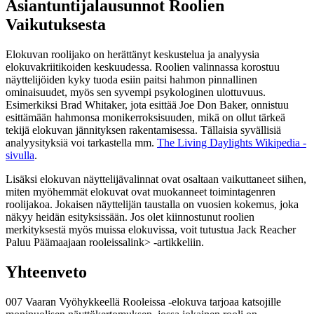
Asiantuntijalausunnot Roolien
Vaikutuksesta
Elokuvan roolijako on herättänyt keskustelua ja analyysia
elokuvakriitikoiden keskuudessa. Roolien valinnassa korostuu
näyttelijöiden kyky tuoda esiin paitsi hahmon pinnallinen
ominaisuudet, myös sen syvempi psykologinen ulottuvuus.
Esimerkiksi Brad Whitaker, jota esittää Joe Don Baker, onnistuu
esittämään hahmonsa monikerroksisuuden, mikä on ollut tärkeä
tekijä elokuvan jännityksen rakentamisessa. Tällaisia syvällisiä
analyysityksiä voi tarkastella mm.
The Living Daylights Wikipedia -
sivulla
.
Lisäksi elokuvan näyttelijävalinnat ovat osaltaan vaikuttaneet siihen,
miten myöhemmät elokuvat ovat muokanneet toimintagenren
roolijakoa. Jokaisen näyttelijän taustalla on vuosien kokemus, joka
näkyy heidän esityksissään. Jos olet kiinnostunut roolien
merkityksestä myös muissa elokuvissa, voit tutustua
Jack Reacher
Paluu Päämaajaan rooleissa
link> -artikkeliin.
Yhteenveto
007 Vaaran Vyöhykkeellä Rooleissa -elokuva tarjoaa katsojille