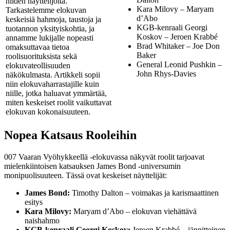
niiden näyttelijöitä.
Kara Milovy – Maryam
Tarkastelemme elokuvan
d’Abo
keskeisiä hahmoja, taustoja ja
KGB-kenraali Georgi
tuotannon yksityiskohtia, ja
Koskov – Jeroen Krabbé
annamme lukijalle nopeasti
Brad Whitaker – Joe Don
omaksuttavaa tietoa
Baker
roolisuorituksista sekä
General Leonid Pushkin –
elokuvateollisuuden
John Rhys-Davies
näkökulmasta. Artikkeli sopii
niin elokuvaharrastajille kuin
niille, jotka haluavat ymmärtää,
miten keskeiset roolit vaikuttavat
elokuvan kokonaisuuteen.
Nopea Katsaus Rooleihin
007 Vaaran Vyöhykkeellä -elokuvassa näkyvät roolit tarjoavat
mielenkiintoisen katsauksen James Bond -universumin
monipuolisuuteen. Tässä ovat keskeiset näyttelijät:
James Bond:
Timothy Dalton – voimakas ja karismaattinen
esitys
Kara Milovy:
Maryam d’Abo – elokuvan viehättävä
naishahmo
KGB-kenraali Georgi Koskov:
Jeroen Krabbé – jännitteinen