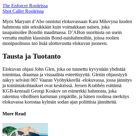
The Enforcer Rooleissa
Shot Caller Rooleissa
Myös Maryam d’Abo onnistui elokuvassaan Kara Milovyna luoden
hahmosta niin seksikkään kuin voimakkaan naisen, joka
tasapainoilee Bondin maailmassa. D’ABon suoritusta on usein
verrattu muihin klassisiin Bond-naishahmoihin, joissa roolien
monipuolisuus tuo lisää ulottuvuutta elokuvan juoneen.
Tausta ja Tuotanto
Elokuvan ohjasi John Glen, joka on tunnettu kyvystään yhdistää
toimintaa, draamaa ja visuaalista esteettisyyttä. Glenin ohjaustyyli
näkyy selvästi 007 Vaaran Vyöhykkeellä -elokuvassa, jossa jännitys
ja toimintakohtaukset ovat keskiössä. Jeroen Krabbén esittämä
KGB-kenraali Georgi Koskov on esimerkki hahmosta, joka
rakentuu vihollisen karisman ympärille, ja hänen roolinsa merkitys
elokuvassa korostaa kylmän sodan ajan poliittisia jännitteitä.
More Read