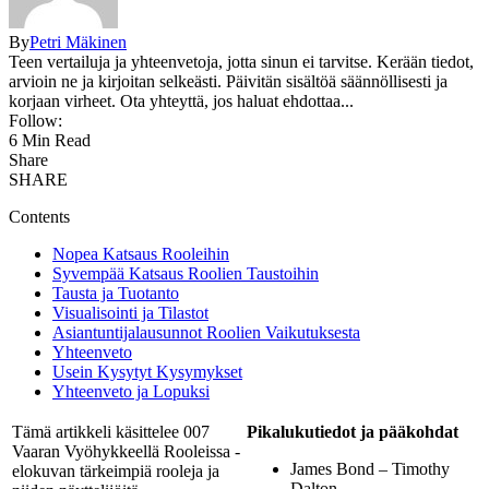
By
Petri Mäkinen
Teen vertailuja ja yhteenvetoja, jotta sinun ei tarvitse. Kerään tiedot,
arvioin ne ja kirjoitan selkeästi. Päivitän sisältöä säännöllisesti ja
korjaan virheet. Ota yhteyttä, jos haluat ehdottaa...
Follow:
6 Min Read
Share
SHARE
Contents
Nopea Katsaus Rooleihin
Syvempää Katsaus Roolien Taustoihin
Tausta ja Tuotanto
Visualisointi ja Tilastot
Asiantuntijalausunnot Roolien Vaikutuksesta
Yhteenveto
Usein Kysytyt Kysymykset
Yhteenveto ja Lopuksi
Tämä artikkeli käsittelee 007
Pikalukutiedot ja pääkohdat
Vaaran Vyöhykkeellä Rooleissa -
James Bond – Timothy
elokuvan tärkeimpiä rooleja ja
Dalton