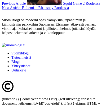
Previous Article
Squid Game 2 Rooleissa
Next Article
Bohemian Rhapsody Rooleissa
SuomiBlogi on moderni opas elämyksiin, tapahtumiin ja
kiinnostaviin paikkoihin Suomessa. Etsimme jatkuvasti parhaat
vinkit, ajankohtaiset menot ja piilotetut helmet, jotta sinä löydät
helposti tekemistä arkeen ja viikonloppuun.
Suomiblogi
Tietoa meistä
Blogi
Yhteystiedot
Uutiskirje
(function () { const year = new Date().getFullYear(); const el =
document.getElementById("copyright"); if (el) { el.innerHTML =