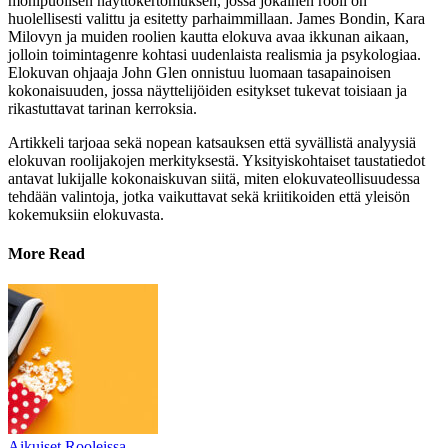
monipuolisen näyttökertomuksen, jossa jokainen rooli on
huolellisesti valittu ja esitetty parhaimmillaan. James Bondin, Kara
Milovyn ja muiden roolien kautta elokuva avaa ikkunan aikaan,
jolloin toimintagenre kohtasi uudenlaista realismia ja psykologiaa.
Elokuvan ohjaaja John Glen onnistuu luomaan tasapainoisen
kokonaisuuden, jossa näyttelijöiden esitykset tukevat toisiaan ja
rikastuttavat tarinan kerroksia.
Artikkeli tarjoaa sekä nopean katsauksen että syvällistä analyysiä
elokuvan roolijakojen merkityksestä. Yksityiskohtaiset taustatiedot
antavat lukijalle kokonaiskuvan siitä, miten elokuvateollisuudessa
tehdään valintoja, jotka vaikuttavat sekä kriitikoiden että yleisön
kokemuksiin elokuvasta.
More Read
Aikuiset Rooleissa