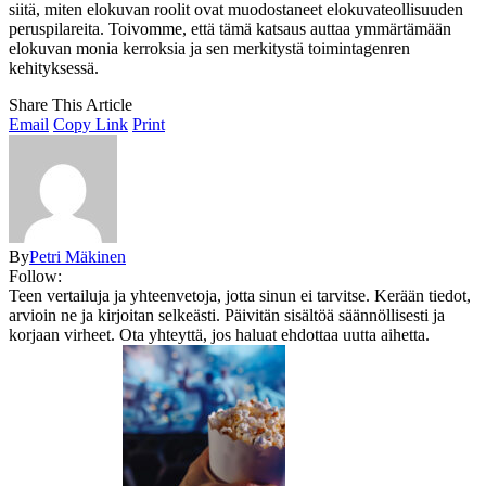
siitä, miten elokuvan roolit ovat muodostaneet elokuvateollisuuden
peruspilareita. Toivomme, että tämä katsaus auttaa ymmärtämään
elokuvan monia kerroksia ja sen merkitystä toimintagenren
kehityksessä.
Share This Article
Email
Copy Link
Print
By
Petri Mäkinen
Follow:
Teen vertailuja ja yhteenvetoja, jotta sinun ei tarvitse. Kerään tiedot,
arvioin ne ja kirjoitan selkeästi. Päivitän sisältöä säännöllisesti ja
korjaan virheet. Ota yhteyttä, jos haluat ehdottaa uutta aihetta.