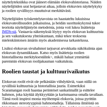
näyttelytekniikka ovat jääneet elämään elokuvahistoriassa. Näiden
näyttelijöiden urat heijastavat aikaa, jolloin elokuvien näyttelykyky
ja roolien syvällisyys muuttuivat merkittävästi.
Näyttelijöiden työskentelytavoista on haastateltu lukuisissa
elokuvateollisuuden julkaisuissa, ja heidän suorituskykynsä tukee
teorioita näyttelijäntyön metodeista, joista voit lukea lisätietoja
IMDb:stä
. Vastaavia näkemyksiä löytyy myös elokuvan kulttuurista
ja sen vaikutuksesta yhteiskuntaan, mikä tekee teoksesta
mielenkiintoisen ämärin myös akademisessa tarkastelussa.
Lisäksi elokuvan sivuhahmot tarjoavat arvokkaita näkökulmia ajan
elokuvan dynamiikkaan. Katso myös
lisätietoja roolien
historiallisesta merkityksestä
link>, mikäli haluat ymmärtää
paremmin elokuvan roolijakauman vaikutuksia.
Roolien taustat ja kulttuurivaikutus
Elokuvan roolit eivät ole pelkästään viihdyttäviä, vaan niillä on
syvällisiä kulttuurisia ja historiallisia juuria. Esimerkiksi
Scaramangan rooli haastaa perinteiset sankarimallit ja esittelee
hahmon, joka käyttää älykkyyttään ja karismaansa omalla tavallaan.
Tämä rooli inspiroi monia myöhempiä elokuvia, joissa pyrittiin
rikkomaan stereotyyppisiä hahmomalleja. Tällaisista ilmiöistä on