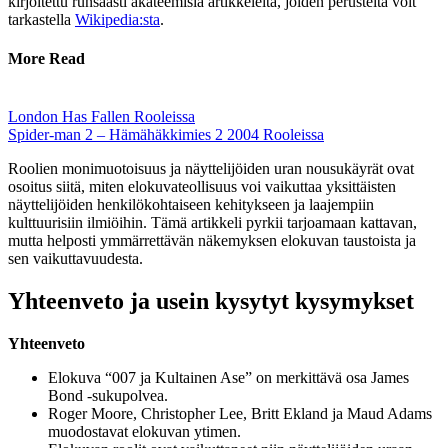
kirjoitettu runsaasti akateemisia artikkeleita, joiden perusteita voit
tarkastella
Wikipedia:sta
.
More Read
London Has Fallen Rooleissa
Spider-man 2 – Hämähäkkimies 2 2004 Rooleissa
Roolien monimuotoisuus ja näyttelijöiden uran nousukäyrät ovat
osoitus siitä, miten elokuvateollisuus voi vaikuttaa yksittäisten
näyttelijöiden henkilökohtaiseen kehitykseen ja laajempiin
kulttuurisiin ilmiöihin. Tämä artikkeli pyrkii tarjoamaan kattavan,
mutta helposti ymmärrettävän näkemyksen elokuvan taustoista ja
sen vaikuttavuudesta.
Yhteenveto ja usein kysytyt kysymykset
Yhteenveto
Elokuva “007 ja Kultainen Ase” on merkittävä osa James
Bond -sukupolvea.
Roger Moore, Christopher Lee, Britt Ekland ja Maud Adams
muodostavat elokuvan ytimen.