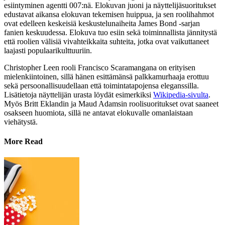
esiintyminen agentti 007:nä. Elokuvan juoni ja näyttelijäsuoritukset
edustavat aikansa elokuvan tekemisen huippua, ja sen roolihahmot
ovat edelleen keskeisiä keskustelunaiheita James Bond -sarjan
fanien keskuudessa. Elokuva tuo esiin sekä toiminnallista jännitystä
että roolien välisiä vivahteikkaita suhteita, jotka ovat vaikuttaneet
laajasti populaarikulttuuriin.
Christopher Leen rooli Francisco Scaramangana on erityisen
mielenkiintoinen, sillä hänen esittämänsä palkkamurhaaja erottuu
sekä persoonallisuudellaan että toimintatapojensa eleganssilla.
Lisätietoja näyttelijän urasta löydät esimerkiksi
Wikipedia-sivulta
.
Myös Britt Eklandin ja Maud Adamsin roolisuoritukset ovat saaneet
osakseen huomiota, sillä ne antavat elokuvalle omanlaistaan
viehätystä.
More Read