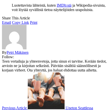
Luotettavista lähteistä, kuten
IMDb:stä
ja Wikipedia-sivuista,
voit löytää syvällistä tietoa näyttelijöiden urapoluista.
Share This Article
Email
Copy Link
Print
By
Petri Mäkinen
Follow:
Teen vertailuja ja yhteenvetoja, jotta sinun ei tarvitse. Kerään tiedot,
arvioin ne ja kirjoitan selkeästi. Päivitän sisältöä säännöllisesti ja
korjaan virheet. Ota yhteyttä, jos haluat ehdottaa uutta aihetta.
Previous Article
Uneton Seattlessa