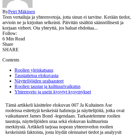
By
Petri Mäkinen
Teen vertailuja ja yhteenvetoja, jotta sinun ei tarvitse. Kerään tiedot,
arvioin ne ja kirjoitan selkeästi. Päivitän sisältöä säännöllisesti ja
korjaan virheet. Ota yhteyttä, jos haluat ehdottaa...
Follow:
6 Min Read
Share
SHARE
Contents
Roolien yleiskatsaus
Taustatietoa elokuvasta
Näyttelijöiden urahaasteet
Roolien taustat ja kulttuurivaikutus
Yhteenveto ja usein kysytyt kysymykset
Tämä artikkeli käsittelee elokuvan 007 Ja Kultainen Ase
rooleissa esitettyjä keskeisiä hahmoja ja näyttelijöitä, jotka ovat
vaikuttaneet James Bond -legendaan. Tarkastelemme roolien
taustoja, näyttelijöiden uraa sekä elokuvan kulttuurista
merkitystä. Artikkeli tarjoaa nopean yhteenvedon roolien
keskeisistä faktoista, josta löydät olennaiset tiedot ja analyysit