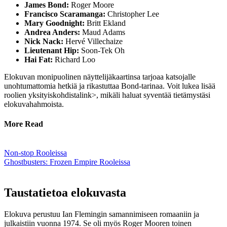
James Bond:
Roger Moore
Francisco Scaramanga:
Christopher Lee
Mary Goodnight:
Britt Ekland
Andrea Anders:
Maud Adams
Nick Nack:
Hervé Villechaize
Lieutenant Hip:
Soon-Tek Oh
Hai Fat:
Richard Loo
Elokuvan monipuolinen näyttelijäkaartinsa tarjoaa katsojalle
unohtumattomia hetkiä ja rikastuttaa Bond-tarinaa. Voit lukea lisää
roolien yksityiskohdista
link>, mikäli haluat syventää tietämystäsi
elokuvahahmoista.
More Read
Non-stop Rooleissa
Ghostbusters: Frozen Empire Rooleissa
Taustatietoa elokuvasta
Elokuva perustuu Ian Flemingin samannimiseen romaaniin ja
julkaistiin vuonna 1974. Se oli myös Roger Mooren toinen