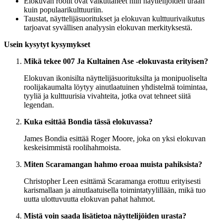
Elokuvan roolit ovat vaikuttaneet niin näyttelijöiden uraan
kuin populaarikulttuuriin.
Taustat, näyttelijäsuoritukset ja elokuvan kulttuurivaikutus
tarjoavat syvällisen analyysin elokuvan merkityksestä.
Usein kysytyt kysymykset
Mikä tekee 007 Ja Kultainen Ase -elokuvasta erityisen?
Elokuvan ikonisilta näyttelijäsuorituksilta ja monipuoliselta
roolijakaumalta löytyy ainutlaatuinen yhdistelmä toimintaa,
tyyliä ja kulttuurisia vivahteita, jotka ovat tehneet siitä
legendan.
Kuka esittää Bondia tässä elokuvassa?
James Bondia esittää Roger Moore, joka on yksi elokuvan
keskeisimmistä roolihahmoista.
Miten Scaramangan hahmo eroaa muista pahiksista?
Christopher Leen esittämä Scaramanga erottuu erityisesti
karismallaan ja ainutlaatuisella toimintatyylillään, mikä tuo
uutta ulottuvuutta elokuvan pahat hahmot.
Mistä voin saada lisätietoa näyttelijöiden urasta?