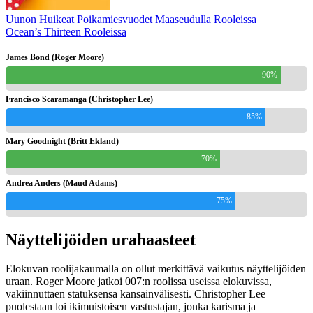
Uunon Huikeat Poikamiesvuodet Maaseudulla Rooleissa
Ocean’s Thirteen Rooleissa
James Bond (Roger Moore)
90%
Francisco Scaramanga (Christopher Lee)
85%
Mary Goodnight (Britt Ekland)
70%
Andrea Anders (Maud Adams)
75%
Näyttelijöiden urahaasteet
Elokuvan roolijakaumalla on ollut merkittävä vaikutus näyttelijöiden
uraan. Roger Moore jatkoi 007:n roolissa useissa elokuvissa,
vakiinnuttaen statuksensa kansainvälisesti. Christopher Lee
puolestaan loi ikimuistoisen vastustajan, jonka karisma ja