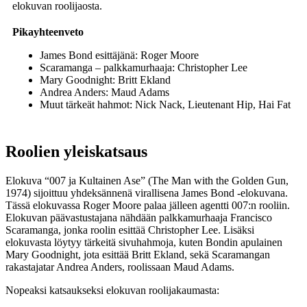
elokuvan roolijaosta.
Pikayhteenveto
James Bond esittäjänä: Roger Moore
Scaramanga – palkkamurhaaja: Christopher Lee
Mary Goodnight: Britt Ekland
Andrea Anders: Maud Adams
Muut tärkeät hahmot: Nick Nack, Lieutenant Hip, Hai Fat
Roolien yleiskatsaus
Elokuva “007 ja Kultainen Ase” (The Man with the Golden Gun,
1974) sijoittuu yhdeksännenä virallisena James Bond -elokuvana.
Tässä elokuvassa Roger Moore palaa jälleen agentti 007:n rooliin.
Elokuvan päävastustajana nähdään palkkamurhaaja Francisco
Scaramanga, jonka roolin esittää Christopher Lee. Lisäksi
elokuvasta löytyy tärkeitä sivuhahmoja, kuten Bondin apulainen
Mary Goodnight, jota esittää Britt Ekland, sekä Scaramangan
rakastajatar Andrea Anders, roolissaan Maud Adams.
Nopeaksi katsaukseksi elokuvan roolijakaumasta: